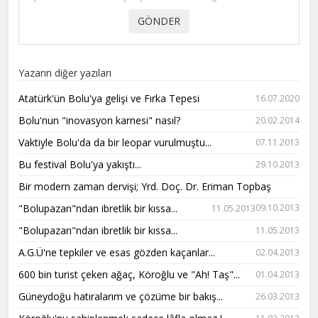
Yazarın diğer yazıları
Atatürk'ün Bolu'ya gelişi ve Fırka Tepesi
16.07.2020
Bolu'nun "inovasyon karnesi" nasıl?
20.02.2014
Vaktiyle Bolu'da da bir leopar vurulmuştu...
07.11.2013
Bu festival Bolu'ya yakıştı...
29.10.2013
Bir modern zaman dervişi; Yrd. Doç. Dr. Eriman Topbaş
"Bolupazarı"ndan ibretlik bir kıssa...
09.10.2013
11.05.2013
"Bolupazarı"ndan ibretlik bir kıssa...
11.05.2013
A.G.Ü'ne tepkiler ve esas gözden kaçanlar...
02.04.2013
600 bin turist çeken ağaç, Köroğlu ve "Ah! Taş"...
01.04.2013
Güneydoğu hatıralarım ve çözüme bir bakış...
26.03.2013