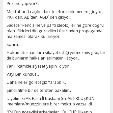
Peki ne yapıyor?..
Mektubunda açılımdan, telefon dinlemeden giriyor,
PKK´dan, AB´den, ABD´ den çıkıyor.
Sadece "kendisine ve parti ideolojilerine göre doğru
olan" fikirleri din görevlileri üzerinden propaganda
malzemesi olarak kullanıyor.
Sonra...
Hükümeti imamlara şikayet ettiği yetmezmiş gibi, bir
de bunların halka anlatılmasını istiyor...
Yani, "camide siyaset yapın" diyor...
Vay! Bin kunduz!...
Daha neler göreceğiz Yarabbi?...
Şimdi filme bir de tersten bakalım...
Diyelim ki AK Parti İl Başkanı Sn. Ali ERCOŞKUN
imamlara/müezzinlere birer mektup yazsa idi...
"Ey! Din görevlisi arkadaşlar... Bu CHP ülkenin