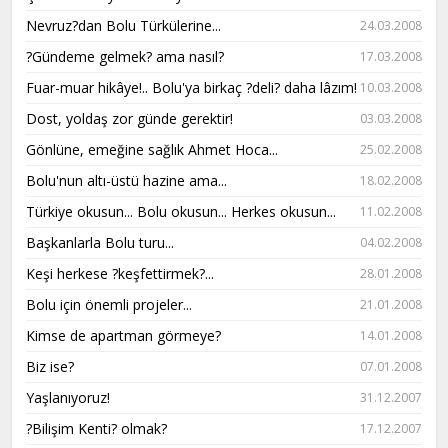
Nevruz?dan Bolu Türkülerine...
24.03.2008
?Gündeme gelmek? ama nasıl?
17.03.2008
Fuar-muar hikâye!.. Bolu'ya birkaç ?deli? daha lâzım!
10.03.2008
Dost, yoldaş zor günde gerektir!
03.03.2008
Gönlüne, emeğine sağlık Ahmet Hoca...
25.02.2008
Bolu'nun altı-üstü hazine ama...
18.02.2008
Türkiye okusun... Bolu okusun... Herkes okusun...
11.02.2008
Başkanlarla Bolu turu...
04.02.2008
Keşi herkese ?keşfettirmek?...
28.01.2008
Bolu için önemli projeler...
21.01.2008
Kimse de apartman görmeye?
14.01.2008
Biz ise?
07.01.2008
Yaşlanıyoruz!
31.12.2007
?Bilişim Kenti? olmak?
17.12.2007