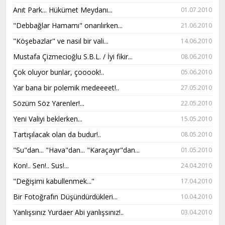
Anıt Park... Hükümet Meydanı...
01.07.2010
"Debbağlar Hamamı" onarılırken...
21.06.2010
"Köşebazlar" ve nasıl bir vali...
14.06.2010
Mustafa Çizmecioğlu S.B.L. / İyi fikir...
08.06.2010
Çok oluyor bunlar, çooook!..
05.06.2010
Yar bana bir polemik medeeeet!..
27.05.2010
Sözüm Söz Yarenler!...
22.05.2010
Yeni Valiyi beklerken...
15.05.2010
Tartışılacak olan da budur!..
08.05.2010
"Su"dan... "Hava"dan... "Karaçayır"dan...
01.05.2010
Kon!.. Sen!.. Sus!...
24.04.2010
"Değişimi kabullenmek..."
17.04.2010
Bir Fotoğrafın Düşündürdükleri...
10.04.2010
Yanlışsınız Yurdaer Abi yanlışsınız!..
03.04.2010