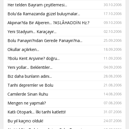
Her telden Bayram çeşitlemesi...
30.10.2006
Bolu'da Ramazanda güzel buluşmalar...
17.10.2006
Akpınar?da Bir Alperen... ?ASLÂHADDİN Hz.?
09.10.2006
Yeni Stadyum... Karaçayır...
02.10.2006
Bolu Panayırı?ndan Gerede Panayırı?na...
25.09.2006
Okullar açılırken...
18.09.2006
?Bolu Kent Arşivine? doğru...
11.09.2006
Yeni yollar... Beklentiler...
04.09.2006
Biz daha bunların adını...
28.08.2006
Tarihi depremler ve Bolu
21.08.2006
Camilerde Sinan Ruhu
14.08.2006
Mengen ne yapmalı?
07.08.2006
Katlı Otopark... İlki tarihi katletti!
31.07.2006
Bu yıl kaçıncı olduk!
24.07.2006