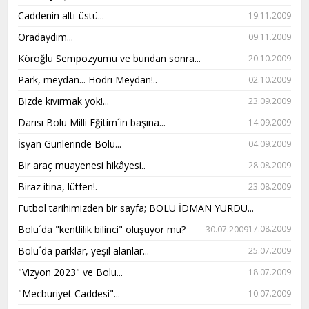
Caddenin altı-üstü...
19.11.2009
Oradaydım...
09.11.2009
Köroğlu Sempozyumu ve bundan sonra...
20.10.2009
Park, meydan... Hodri Meydan!..
02.10.2009
Bizde kıvırmak yok!...
23.09.2009
Darısı Bolu Milli Eğitim´in başına...
14.09.2009
İsyan Günlerinde Bolu...
04.09.2009
Bir araç muayenesi hikâyesi..
28.08.2009
Biraz itina, lütfen!.
23.08.2009
Futbol tarihimizden bir sayfa; BOLU İDMAN YURDU...
Bolu´da "kentlilik bilinci" oluşuyor mu?
17.08.2009
30.07.2009
Bolu´da parklar, yeşil alanlar...
25.07.2009
"Vizyon 2023" ve Bolu...
18.07.2009
"Mecburiyet Caddesi"...
10.07.2009