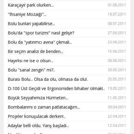
Karaçayır park olurken...
01.08.2011
"İhsaniye Mozaiği"...
18.07.2011
Bolu bunları yapabilirse...
08.07.2011
Bolu'da "spor turizmi" nasıl gelişir?
27.06.2011
Bolu da "yatırımcı avına" çıkmalı...
23.06.2011
Bir seçim analizi de benden...
15.06.2011
Hayırlısı ne ise o olsun...
08.06.2011
Bolu "sanal zengin" mi?..
30.05.2011
Burası Bolu... Olsa da olu, olmasa da olu!.
25.05.2011
D-100 Üst Geçidi ve Ergonomiden bihaber olmak!..
19.05.2011
Büyük Seyyahımıza Hürmeten...
11.05.2011
Bombalarımı o zaman patlatacağım...
30.04.2011
Projeler konuşulacak derken!..
22.04.2011
Adaylar belli oldu. Yarış başladı...
12.04.2011