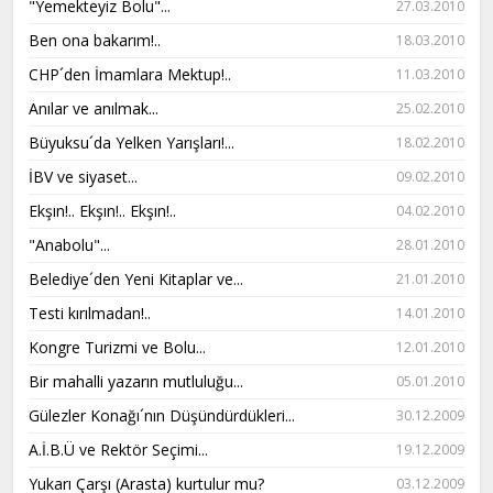
"Yemekteyiz Bolu"...
27.03.2010
Ben ona bakarım!..
18.03.2010
CHP´den İmamlara Mektup!..
11.03.2010
Anılar ve anılmak...
25.02.2010
Büyuksu´da Yelken Yarışları!...
18.02.2010
İBV ve siyaset...
09.02.2010
Ekşın!.. Ekşın!.. Ekşın!..
04.02.2010
"Anabolu"...
28.01.2010
Belediye´den Yeni Kitaplar ve...
21.01.2010
Testi kırılmadan!..
14.01.2010
Kongre Turizmi ve Bolu...
12.01.2010
Bir mahalli yazarın mutluluğu...
05.01.2010
Gülezler Konağı´nın Düşündürdükleri...
30.12.2009
A.İ.B.Ü ve Rektör Seçimi...
19.12.2009
Yukarı Çarşı (Arasta) kurtulur mu?
03.12.2009