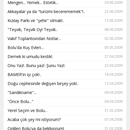
Mengen... Yemek... Estetik...
29.06.2009
Akkayalar ya da "turizmi becerememek"!..
22.06.2009
Kızılay Parkı ve "şehir" olmak!..
13.06.2009
"Teşvik, Teşvik Oy! Teşvik..
08.06.2009
Vakıf Toplantısından Notlar...
02.06.2009
Bolu'da Kuş Evleri...
05.05.2009
Demek ki umudu kestik!.
27.04.2009
Onu Yaz!. Bunu yaz!. Şunu Yaz!.
23.04.2009
BAMER'in işi çok!..
18.04.2009
Doğu cephesinde değişen birşey yok!..
13.04.2009
"Sandıkname"...
09.04.2009
"Önce Bolu..."
04.04.2009
Yerel Seçim ve Bolu...
31.03.2009
Acaba çok şey mi istiyorum?
07.04.2008
Çinlileri Bolu'ya da bekliyorum!
31.03.2008