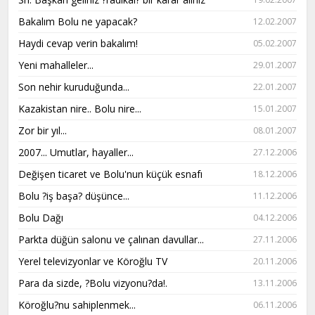
Bakalım Bolu ne yapacak?
12.02.2007
Haydi cevap verin bakalım!
05.02.2007
Yeni mahalleler...
29.01.2007
Son nehir kuruduğunda...
22.01.2007
Kazakistan nire.. Bolu nire...
15.01.2007
Zor bir yıl...
08.01.2007
2007... Umutlar, hayaller...
27.12.2006
Değişen ticaret ve Bolu'nun küçük esnafı
18.12.2006
Bolu ?iş başa? düşünce...
11.12.2006
Bolu Dağı
04.12.2006
Parkta düğün salonu ve çalınan davullar...
27.11.2006
Yerel televizyonlar ve Köroğlu TV
20.11.2006
Para da sizde, ?Bolu vizyonu?da!.
13.11.2006
Köroğlu?nu sahiplenmek...
06.11.2006