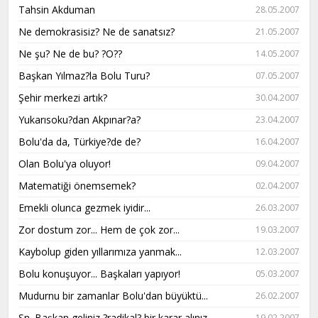
Tahsin Akduman
28.05.2007
Ne demokrasisiz? Ne de sanatsız?
21.05.2007
Ne şu? Ne de bu? ?O??
14.05.2007
Başkan Yılmaz?la Bolu Turu?
07.05.2007
Şehir merkezi artık?
30.04.2007
Yukarısoku?dan Akpınar?a?
23.04.2007
Bolu'da da, Türkiye?de de?
16.04.2007
Olan Bolu'ya oluyor!
09.04.2007
Matematiği önemsemek?
02.04.2007
Emekli olunca gezmek iyidir...
26.03.2007
Zor dostum zor... Hem de çok zor...
19.03.2007
Kaybolup giden yıllarımıza yanmak...
12.03.2007
Bolu konuşuyor... Başkaları yapıyor!
05.03.2007
Mudurnu bir zamanlar Bolu'dan büyüktü...
26.02.2007
Sn. Başkan geliniz ?radikal? bir karar alınız
19.02.2007