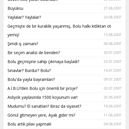
Büyüksu
27.08.2007
Yaylalar? Yaylalar?
20.08.2007
Geçmişte de bir kuraklık yaşanmış, Bolu halkı kıtlıktan ot
yemiş!
13.08.2007
Şimdi iş zamanı?
06.08.2007
Bir seçim analizi de benden?
30.07.2007
Bolu geçmişine sahip çıkmaya başladı?
23.07.2007
Sınavlar? Burdur? Bolu?
16.07.2007
Bolu'da yayla bayramları?
09.07.2007
A.İ.B.Ü?den Bolu için önemli bir proje?
02.07.2007
Aslıyok yaylasında 1500 koyunum var!
25.06.2007
Mudurnu? El sanatları? Biraz da siyaset?
18.06.2007
Gönül gitmeyen yere, Ayak gider mi?
11.06.2007
Bolu artık pilav yapmalı!
04.06.2007