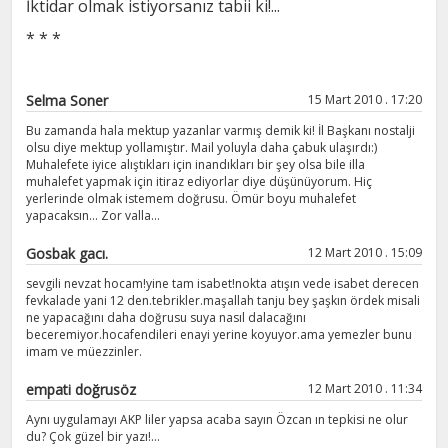
İktidar olmak istiyorsanız tabii ki!...
* * *
Selma Soner
15 Mart 2010 . 17:20
Bu zamanda hala mektup yazanlar varmış demik ki! İl Başkanı nostalji
olsu diye mektup yollamıştır. Mail yoluyla daha çabuk ulaşırdı:)
Muhalefete iyice alıştıkları için inandıkları bir şey olsa bile illa
muhalefet yapmak için itiraz ediyorlar diye düşünüyorum. Hiç
yerlerinde olmak istemem doğrusu. Ömür boyu muhalefet
yapacaksın... Zor valla...
Gosbak gacı.
12 Mart 2010 . 15:09
sevgili nevzat hocam!yine tam isabet!nokta atışın vede isabet derecen
fevkalade yani 12 den.tebrikler.maşallah tanju bey şaşkın ördek misali
ne yapacağını daha doğrusu suya nasıl dalacağını
beceremiyor.hocafendileri enayi yerine koyuyor.ama yemezler bunu
imam ve müezzinler.
empati doğrusöz
12 Mart 2010 . 11:34
Aynı uygulamayı AKP liler yapsa acaba sayın Özcan ın tepkisi ne olur
du? Çok güzel bir yazı!...