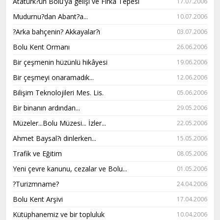
Atatürk?ün Bolu'ya gelişi ve Fırka Tepesi
17.07.2006
Mudurnu?dan Abant?a...
10.07.2006
?Arka bahçenin? Akkayalar?ı
03.07.2006
Bolu Kent Ormanı
26.06.2006
Bir çeşmenin hüzünlü hikâyesi
19.06.2006
Bir çeşmeyi onaramadık...
12.06.2006
Bilişim Teknolojileri Mes. Lis.
05.06.2006
Bir binanın ardından...
29.05.2006
Müzeler...Bolu Müzesi... İzler...
22.05.2006
Ahmet Baysal?ı dinlerken...
15.05.2006
Trafik ve Eğitim
08.05.2006
Yeni çevre kanunu, cezalar ve Bolu...
01.05.2006
?Turizmname?
24.04.2006
Bolu Kent Arşivi
17.04.2006
Kütüphanemiz ve bir topluluk
10.04.2006