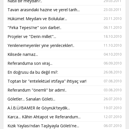
Nasıl bir meydan?..
29.03.2011
Tavan arasındaki hazine ve yerel tarih...
23.03.2011
Hükümet Meydanı ve Bolulular...
20.11.2010
"Fırka Tepesi'ne" son darbe!..
06.11.2010
Projeler ve "Derin millet"...
18.10.2010
Yenilenemeyenler yine yenilecekler!..
11.10.2010
Kilisede namaz...
04.10.2010
Referanduma son viraj...
06.09.2010
En doğrusu da bu değil mi?.
26.08.2010
Toptan bir "entelektüel irtifaya" ihtiyaç var!
07.08.2010
Referandum "önemli" bir adım!..
03.08.2010
Göletler... Sarıalan Göleti...
26.07.2010
A.İ.B.Ü/BAMER ile Göynük'teydik...
19.07.2010
Karca... Kâhin Ahtapot ve Referandum...
12.07.2010
Kızık Yaylası'ndan Taşlıyayla Göleti'ne...
06.07.2010