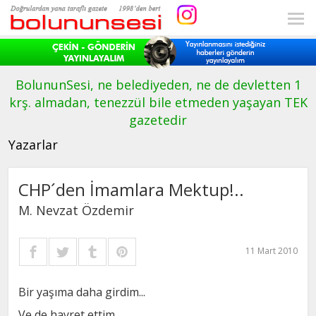
BolununSesi, ne belediyeden, ne de devletten 1
krş. almadan, tenezzül bile etmeden yaşayan TEK
gazetedir
Yazarlar
CHP´den İmamlara Mektup!..
M. Nevzat Özdemir
11 Mart 2010
Bir yaşıma daha girdim...
Ve de hayret ettim...