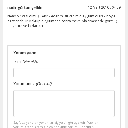
nadir gürkan yetkin
12 Mart 2010 . 04:59
Nefis bir yazı olmuş.Tebrik ederim.Bu vahim olay ,tam olarak böyle
özetlenebilir.Mektupla eğitimden sonra mektupla siyasetide görmüş
oluyoruz.Ne kadar acı!
Yorum yazın
İsim
(Gerekli)
Yorumunuz
(Gerekli)
Sayfada yer alan yorumlar kişiye ait görüşlerdir. Yapılan
yorumlardan sitemiz hiçbir şekilde sorumlu değildir.