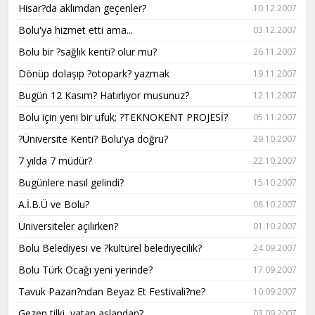
Hisar?da aklımdan geçenler?
10.12.2007
Bolu'ya hizmet etti ama...
03.12.2007
Bolu bir ?sağlık kenti? olur mu?
26.11.2007
Dönüp dolaşıp ?otopark? yazmak
19.11.2007
Bugün 12 Kasım? Hatırlıyor musunuz?
12.11.2007
Bolu için yeni bir ufuk; ?TEKNOKENT PROJESİ?
05.11.2007
?Üniversite Kenti? Bolu'ya doğru?
29.10.2007
7 yılda 7 müdür?
22.10.2007
Bugünlere nasıl gelindi?
15.10.2007
A.İ.B.Ü ve Bolu?
08.10.2007
Üniversiteler açılırken?
01.10.2007
Bolu Belediyesi ve ?kültürel belediyecilik?
24.09.2007
Bolu Türk Ocağı yeni yerinde?
17.09.2007
Tavuk Pazarı?ndan Beyaz Et Festivali?ne?
10.09.2007
Gezen tilki, yatan aslandan?
03.09.2007