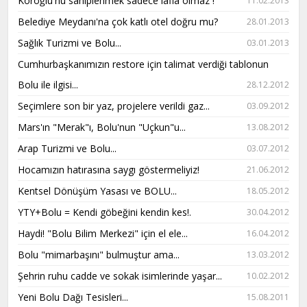
Köroğlu'nu sahiplenmek sadece lâfla olmaz !
11.02.2013
Belediye Meydanı'na çok katlı otel doğru mu?
28.01.2013
Sağlık Turizmi ve Bolu...
03.01.2013
Cumhurbaşkanımızın restore için talimat verdiği tablonun
Bolu ile ilgisi...
28.12.2012
Seçimlere son bir yaz, projelere verildi gaz...
03.09.2012
Mars'ın "Merak"ı, Bolu'nun "Uçkun"u...
13.08.2012
Arap Turizmi ve Bolu...
03.07.2012
Hocamızın hatırasına saygı göstermeliyiz!
21.06.2012
Kentsel Dönüşüm Yasası ve BOLU...
18.05.2012
YTY+Bolu = Kendi göbeğini kendin kes!.
30.04.2012
Haydi! "Bolu Bilim Merkezi" için el ele...
16.04.2012
Bolu "mimarbaşını" bulmuştur ama...
13.03.2012
Şehrin ruhu cadde ve sokak isimlerinde yaşar...
10.02.2012
Yeni Bolu Dağı Tesisleri...
15.08.2011