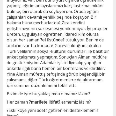
ihtiyacımız var. Ben bunu yurt dışında öğretmenlik
yapmış, eğitim anlayışlarımızı karşılaştırma imkânı
bulmuş biri olarak da söylüyorum. Orada eğitim
çalışanları devamlı yenilik peşinde koşuyor. Bir
bakıma buna mecburlar da? Zira kendini
geliştirmeyenin sözleşmesi yenilenmiyor. İyi projeler
üreten, uygulayan öğretmen, idareci kim olursa
olsun her zaman
?el üstünde?
tutuluyor. Benim de
anılarım var bu konuda? Görevli olduğum okulda
Türk velilerinin sosyal-kültürel durumları ile basit bir
anket çalışması yapmıştım. Sonuçları Alman müdüre
de göstermiştim. Adamlar işi ciddiye alıp yaptığım
anketle ilgili bana hemen bir konferans verdirdiler.
Yine Alman müfettiş teftişinde görüp beğendiği bir
çalışmamı, diğer Türk öğretmenlere de aktarmam
için seminer düzenlememi teklif etti.
Bizim de işte bu yaklaşımda olmamız lâzım?
Her zaman
?marifete iltifat?
etmemiz lâzım?
?Eski köye yeni adet? getirenleri desteklememiz