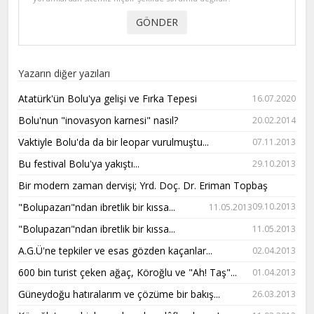
Yazarın diğer yazıları
Atatürk'ün Bolu'ya gelişi ve Fırka Tepesi
16.07.2020
Bolu'nun "inovasyon karnesi" nasıl?
20.02.2014
Vaktiyle Bolu'da da bir leopar vurulmuştu...
07.11.2013
Bu festival Bolu'ya yakıştı...
29.10.2013
Bir modern zaman dervişi; Yrd. Doç. Dr. Eriman Topbaş
"Bolupazarı"ndan ibretlik bir kıssa...
09.10.2013
11.05.2013
"Bolupazarı"ndan ibretlik bir kıssa...
11.05.2013
A.G.Ü'ne tepkiler ve esas gözden kaçanlar...
02.04.2013
600 bin turist çeken ağaç, Köroğlu ve "Ah! Taş"...
01.04.2013
Güneydoğu hatıralarım ve çözüme bir bakış...
26.03.2013