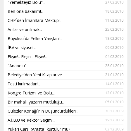
"Yemekteyiz Bolu"...
27.03.2010
Ben ona bakarım!..
18.03.2010
CHP´den İmamlara Mektup!..
11.03.2010
Anılar ve anılmak...
25.02.2010
Büyuksu´da Yelken Yarışları!...
18.02.2010
İBV ve siyaset...
09.02.2010
Ekşın!.. Ekşın!.. Ekşın!..
04.02.2010
"Anabolu"...
28.01.2010
Belediye´den Yeni Kitaplar ve...
21.01.2010
Testi kırılmadan!..
14.01.2010
Kongre Turizmi ve Bolu...
12.01.2010
Bir mahalli yazarın mutluluğu...
05.01.2010
Gülezler Konağı´nın Düşündürdükleri...
30.12.2009
A.İ.B.Ü ve Rektör Seçimi...
19.12.2009
Yukarı Çarşı (Arasta) kurtulur mu?
03.12.2009