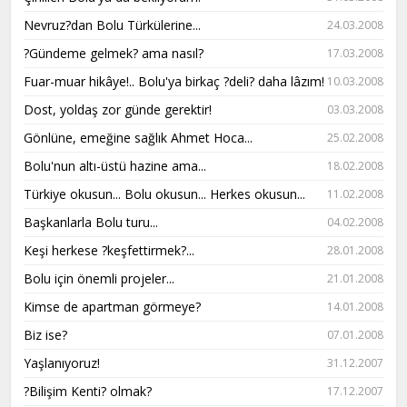
Nevruz?dan Bolu Türkülerine...
24.03.2008
?Gündeme gelmek? ama nasıl?
17.03.2008
Fuar-muar hikâye!.. Bolu'ya birkaç ?deli? daha lâzım!
10.03.2008
Dost, yoldaş zor günde gerektir!
03.03.2008
Gönlüne, emeğine sağlık Ahmet Hoca...
25.02.2008
Bolu'nun altı-üstü hazine ama...
18.02.2008
Türkiye okusun... Bolu okusun... Herkes okusun...
11.02.2008
Başkanlarla Bolu turu...
04.02.2008
Keşi herkese ?keşfettirmek?...
28.01.2008
Bolu için önemli projeler...
21.01.2008
Kimse de apartman görmeye?
14.01.2008
Biz ise?
07.01.2008
Yaşlanıyoruz!
31.12.2007
?Bilişim Kenti? olmak?
17.12.2007