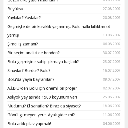
Büyüksu
27.08.2007
Yaylalar? Yaylalar?
20.08.2007
Geçmişte de bir kuraklık yaşanmış, Bolu halkı kıtlıktan ot
yemiş!
13.08.2007
Şimdi iş zamanı?
06.08.2007
Bir seçim analizi de benden?
30.07.2007
Bolu geçmişine sahip çıkmaya başladı?
23.07.2007
Sınavlar? Burdur? Bolu?
16.07.2007
Bolu'da yayla bayramları?
09.07.2007
A.İ.B.Ü?den Bolu için önemli bir proje?
02.07.2007
Aslıyok yaylasında 1500 koyunum var!
25.06.2007
Mudurnu? El sanatları? Biraz da siyaset?
18.06.2007
Gönül gitmeyen yere, Ayak gider mi?
11.06.2007
Bolu artık pilav yapmalı!
04.06.2007