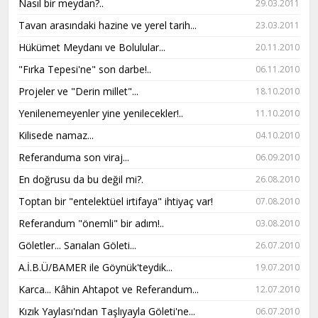
Nasıl bir meydan?..
29.03.2011
Tavan arasındaki hazine ve yerel tarih...
23.03.2011
Hükümet Meydanı ve Bolulular...
20.11.2010
"Fırka Tepesi'ne" son darbe!..
06.11.2010
Projeler ve "Derin millet"...
18.10.2010
Yenilenemeyenler yine yenilecekler!..
11.10.2010
Kilisede namaz...
04.10.2010
Referanduma son viraj...
06.09.2010
En doğrusu da bu değil mi?.
26.08.2010
Toptan bir "entelektüel irtifaya" ihtiyaç var!
07.08.2010
Referandum "önemli" bir adım!..
03.08.2010
Göletler... Sarıalan Göleti...
26.07.2010
A.İ.B.Ü/BAMER ile Göynük'teydik...
19.07.2010
Karca... Kâhin Ahtapot ve Referandum...
12.07.2010
Kızık Yaylası'ndan Taşlıyayla Göleti'ne...
06.07.2010