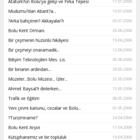
Atatürk?ün Bolu'ya gelişi ve Fırka Tepesi
17.07.2006
Mudurnu?dan Abant?a...
10.07.2006
?Arka bahçenin? Akkayalar?ı
03.07.2006
Bolu Kent Ormanı
26.06.2006
Bir çeşmenin hüzünlü hikâyesi
19.06.2006
Bir çeşmeyi onaramadık...
12.06.2006
Bilişim Teknolojileri Mes. Lis.
05.06.2006
Bir binanın ardından...
29.05.2006
Müzeler...Bolu Müzesi... İzler...
22.05.2006
Ahmet Baysal?ı dinlerken...
15.05.2006
Trafik ve Eğitim
08.05.2006
Yeni çevre kanunu, cezalar ve Bolu...
01.05.2006
?Turizmname?
24.04.2006
Bolu Kent Arşivi
17.04.2006
Kütüphanemiz ve bir topluluk
10.04.2006