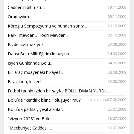
Caddenin altı-üstü...
19.11.2009
Oradaydım...
09.11.2009
Köroğlu Sempozyumu ve bundan sonra...
20.10.2009
Park, meydan... Hodri Meydan!..
02.10.2009
Bizde kıvırmak yok!...
23.09.2009
Darısı Bolu Milli Eğitim´in başına...
14.09.2009
İsyan Günlerinde Bolu...
04.09.2009
Bir araç muayenesi hikâyesi..
28.08.2009
Biraz itina, lütfen!.
23.08.2009
Futbol tarihimizden bir sayfa; BOLU İDMAN YURDU...
Bolu´da "kentlilik bilinci" oluşuyor mu?
17.08.2009
30.07.2009
Bolu´da parklar, yeşil alanlar...
25.07.2009
"Vizyon 2023" ve Bolu...
18.07.2009
"Mecburiyet Caddesi"...
10.07.2009