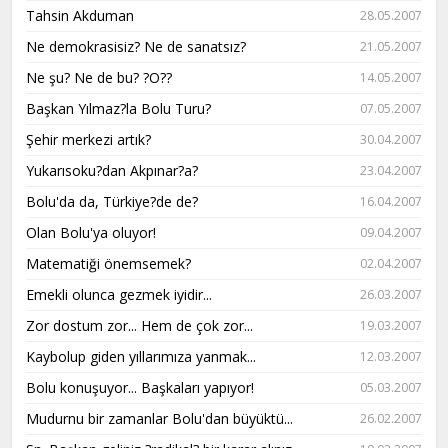
Tahsin Akduman
28.05.2007
Ne demokrasisiz? Ne de sanatsız?
21.05.2007
Ne şu? Ne de bu? ?O??
14.05.2007
Başkan Yılmaz?la Bolu Turu?
07.05.2007
Şehir merkezi artık?
30.04.2007
Yukarısoku?dan Akpınar?a?
23.04.2007
Bolu'da da, Türkiye?de de?
16.04.2007
Olan Bolu'ya oluyor!
09.04.2007
Matematiği önemsemek?
02.04.2007
Emekli olunca gezmek iyidir...
26.03.2007
Zor dostum zor... Hem de çok zor...
19.03.2007
Kaybolup giden yıllarımıza yanmak...
12.03.2007
Bolu konuşuyor... Başkaları yapıyor!
05.03.2007
Mudurnu bir zamanlar Bolu'dan büyüktü...
26.02.2007