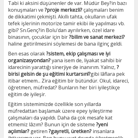
Tabi ki aksini düşünenler de var. Müdür Bey?in bazı
konuşmaları ve
?proje merkezli?
çalışmaları benim
de dikkatimi çekmişti. Akıllı tahta, okulların ufak
tefek işlerinin motorize tamir ekibi ile yapılması vb.
gibi? Sn.Genç?in Bolu'dan ayrılırken, özel idare
binasının, çocuklar için bir
?bilim ve sanat merkezi?
haline getirilmesini söylemesi de bana ilginç geldi.
Ben esas olarak
?sistem, ekip çalışması ve iyi
organizasyondan?
yana isem de, liyakat sahibi bir
idarecinin yarattığı sinerjiye de inanırım. Yalnız,
?
birisi gelsin de şu eğitimi kurtarsın!?
gibi lâflara pek
itibar etmem... Zira eğitim bir bütündür. Okul, idareci,
öğretmen, müfredat? Bunların her biri iyileştikçe
eğitim de iyileşir.
Eğitim sistemimizde özellikle son yıllarda
müfredattan başlamak üzere epey iyileştirme
çalışmaları da yapıldı. Daha da çok mesafe kat
etmemiz lâzım? Bunun için de sisteme
?yeni
açılımlar?
getiren
?gayretli, üretken?
insanlara