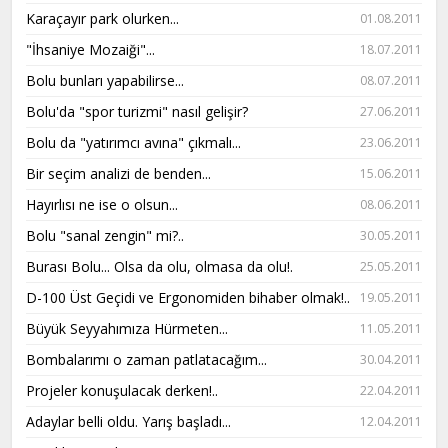
Karaçayır park olurken...
01.08.2011
"İhsaniye Mozaiği"...
18.07.2011
Bolu bunları yapabilirse...
08.07.2011
Bolu'da "spor turizmi" nasıl gelişir?
27.06.2011
Bolu da "yatırımcı avına" çıkmalı...
23.06.2011
Bir seçim analizi de benden...
15.06.2011
Hayırlısı ne ise o olsun...
08.06.2011
Bolu "sanal zengin" mi?..
30.05.2011
Burası Bolu... Olsa da olu, olmasa da olu!.
25.05.2011
D-100 Üst Geçidi ve Ergonomiden bihaber olmak!..
19.05.2011
Büyük Seyyahımıza Hürmeten...
11.05.2011
Bombalarımı o zaman patlatacağım...
30.04.2011
Projeler konuşulacak derken!..
22.04.2011
Adaylar belli oldu. Yarış başladı...
12.04.2011