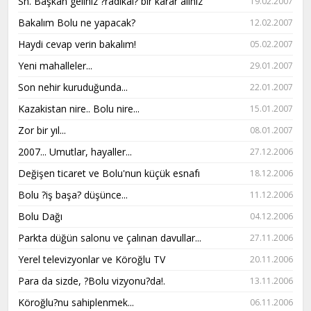
Sn. Başkan geliniz ?radikal? bir karar alınız
19.02.2007
Bakalım Bolu ne yapacak?
12.02.2007
Haydi cevap verin bakalım!
05.02.2007
Yeni mahalleler...
29.01.2007
Son nehir kuruduğunda...
22.01.2007
Kazakistan nire.. Bolu nire...
15.01.2007
Zor bir yıl...
08.01.2007
2007... Umutlar, hayaller...
27.12.2006
Değişen ticaret ve Bolu'nun küçük esnafı
18.12.2006
Bolu ?iş başa? düşünce...
11.12.2006
Bolu Dağı
04.12.2006
Parkta düğün salonu ve çalınan davullar...
27.11.2006
Yerel televizyonlar ve Köroğlu TV
20.11.2006
Para da sizde, ?Bolu vizyonu?da!.
13.11.2006
Köroğlu?nu sahiplenmek...
06.11.2006