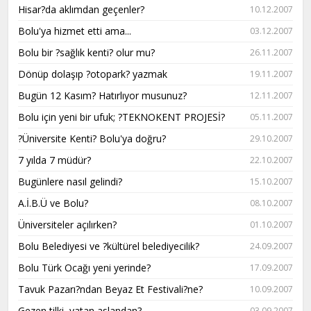
Hisar?da aklımdan geçenler?
10.12.2007
Bolu'ya hizmet etti ama...
03.12.2007
Bolu bir ?sağlık kenti? olur mu?
26.11.2007
Dönüp dolaşıp ?otopark? yazmak
19.11.2007
Bugün 12 Kasım? Hatırlıyor musunuz?
12.11.2007
Bolu için yeni bir ufuk; ?TEKNOKENT PROJESİ?
05.11.2007
?Üniversite Kenti? Bolu'ya doğru?
29.10.2007
7 yılda 7 müdür?
22.10.2007
Bugünlere nasıl gelindi?
15.10.2007
A.İ.B.Ü ve Bolu?
08.10.2007
Üniversiteler açılırken?
01.10.2007
Bolu Belediyesi ve ?kültürel belediyecilik?
24.09.2007
Bolu Türk Ocağı yeni yerinde?
17.09.2007
Tavuk Pazarı?ndan Beyaz Et Festivali?ne?
10.09.2007
Gezen tilki, yatan aslandan?
03.09.2007