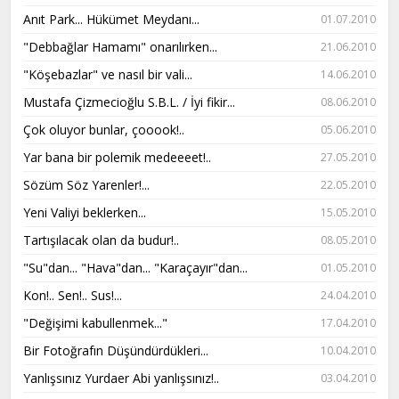
Anıt Park... Hükümet Meydanı...
01.07.2010
"Debbağlar Hamamı" onarılırken...
21.06.2010
"Köşebazlar" ve nasıl bir vali...
14.06.2010
Mustafa Çizmecioğlu S.B.L. / İyi fikir...
08.06.2010
Çok oluyor bunlar, çooook!..
05.06.2010
Yar bana bir polemik medeeeet!..
27.05.2010
Sözüm Söz Yarenler!...
22.05.2010
Yeni Valiyi beklerken...
15.05.2010
Tartışılacak olan da budur!..
08.05.2010
"Su"dan... "Hava"dan... "Karaçayır"dan...
01.05.2010
Kon!.. Sen!.. Sus!...
24.04.2010
"Değişimi kabullenmek..."
17.04.2010
Bir Fotoğrafın Düşündürdükleri...
10.04.2010
Yanlışsınız Yurdaer Abi yanlışsınız!..
03.04.2010