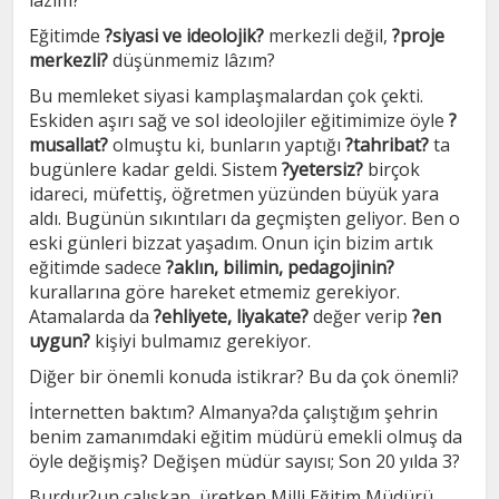
lâzım?
Eğitimde
?siyasi ve ideolojik?
merkezli değil,
?proje
merkezli?
düşünmemiz lâzım?
Bu memleket siyasi kamplaşmalardan çok çekti.
Eskiden aşırı sağ ve sol ideolojiler eğitimimize öyle
?
musallat?
olmuştu ki, bunların yaptığı
?tahribat?
ta
bugünlere kadar geldi. Sistem
?yetersiz?
birçok
idareci, müfettiş, öğretmen yüzünden büyük yara
aldı. Bugünün sıkıntıları da geçmişten geliyor. Ben o
eski günleri bizzat yaşadım. Onun için bizim artık
eğitimde sadece
?aklın, bilimin, pedagojinin?
kurallarına göre hareket etmemiz gerekiyor.
Atamalarda da
?ehliyete, liyakate?
değer verip
?en
uygun?
kişiyi bulmamız gerekiyor.
Diğer bir önemli konuda istikrar? Bu da çok önemli?
İnternetten baktım? Almanya?da çalıştığım şehrin
benim zamanımdaki eğitim müdürü emekli olmuş da
öyle değişmiş? Değişen müdür sayısı; Son 20 yılda 3?
Burdur?un çalışkan, üretken Milli Eğitim Müdürü