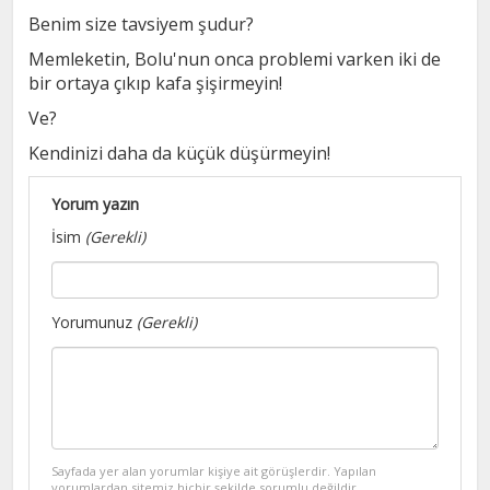
Benim size tavsiyem şudur?
Memleketin, Bolu'nun onca problemi varken iki de
bir ortaya çıkıp kafa şişirmeyin!
Ve?
Kendinizi daha da küçük düşürmeyin!
Yorum yazın
İsim
(Gerekli)
Yorumunuz
(Gerekli)
Sayfada yer alan yorumlar kişiye ait görüşlerdir. Yapılan
yorumlardan sitemiz hiçbir şekilde sorumlu değildir.