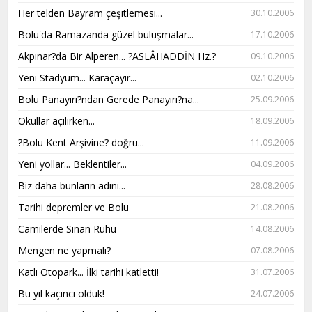
Her telden Bayram çeşitlemesi...
30.10.2006
Bolu'da Ramazanda güzel buluşmalar...
17.10.2006
Akpınar?da Bir Alperen... ?ASLÂHADDİN Hz.?
09.10.2006
Yeni Stadyum... Karaçayır...
02.10.2006
Bolu Panayırı?ndan Gerede Panayırı?na...
25.09.2006
Okullar açılırken...
18.09.2006
?Bolu Kent Arşivine? doğru...
11.09.2006
Yeni yollar... Beklentiler...
04.09.2006
Biz daha bunların adını...
28.08.2006
Tarihi depremler ve Bolu
21.08.2006
Camilerde Sinan Ruhu
14.08.2006
Mengen ne yapmalı?
07.08.2006
Katlı Otopark... İlki tarihi katletti!
31.07.2006
Bu yıl kaçıncı olduk!
24.07.2006