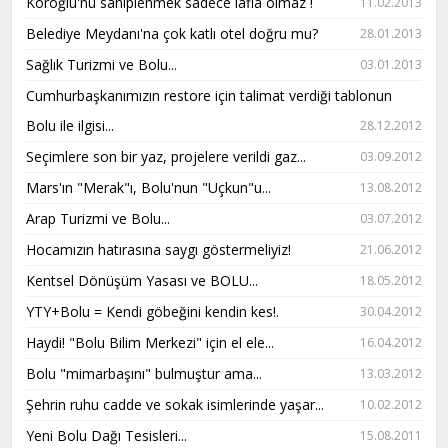
Köroğlu'nu sahiplenmek sadece lâfla olmaz !
11.02.2013
Belediye Meydanı'na çok katlı otel doğru mu?
28.01.2013
Sağlık Turizmi ve Bolu...
03.01.2013
Cumhurbaşkanımızın restore için talimat verdiği tablonun
Bolu ile ilgisi...
28.12.2012
Seçimlere son bir yaz, projelere verildi gaz...
03.09.2012
Mars'ın "Merak"ı, Bolu'nun "Uçkun"u...
13.08.2012
Arap Turizmi ve Bolu...
03.07.2012
Hocamızın hatırasına saygı göstermeliyiz!
21.06.2012
Kentsel Dönüşüm Yasası ve BOLU...
18.05.2012
YTY+Bolu = Kendi göbeğini kendin kes!.
30.04.2012
Haydi! "Bolu Bilim Merkezi" için el ele...
16.04.2012
Bolu "mimarbaşını" bulmuştur ama...
13.03.2012
Şehrin ruhu cadde ve sokak isimlerinde yaşar...
10.02.2012
Yeni Bolu Dağı Tesisleri...
15.08.2011