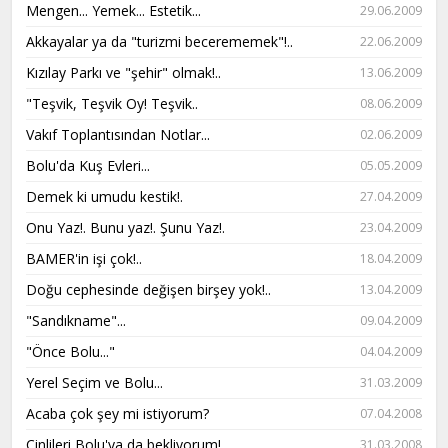
Mengen... Yemek... Estetik...
29.06.2009
Akkayalar ya da "turizmi becerememek"!..
22.06.2009
Kızılay Parkı ve "şehir" olmak!..
13.06.2009
"Teşvik, Teşvik Oy! Teşvik..
08.06.2009
Vakıf Toplantısından Notlar...
02.06.2009
Bolu'da Kuş Evleri...
05.05.2009
Demek ki umudu kestik!.
27.04.2009
Onu Yaz!. Bunu yaz!. Şunu Yaz!.
23.04.2009
BAMER'in işi çok!..
18.04.2009
Doğu cephesinde değişen birşey yok!..
13.04.2009
"Sandıkname"...
09.04.2009
"Önce Bolu..."
04.04.2009
Yerel Seçim ve Bolu...
31.03.2009
Acaba çok şey mi istiyorum?
07.04.2008
Çinlileri Bolu'ya da bekliyorum!
31.03.2008