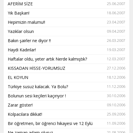
AFERİM SİZE
25.06.2007
Yık Başkan!
18.06.2007
Hepimizin malumu!!
23.04.2007
Yazıklar olsun
09.04.2007
Bakın şairler ne diyor !!
26.03.2007
Haydi Kadınlar!
19.03.2007
Haftalar oldu, yeter artık Nerde kalmıştık?
12.03.2007
KISSADAN HİSSE-YORUMSUZ
27.12.2006
EL KOYUN
18.12.2006
Türkiye susuz kalacak. Ya Bolu?
11.12.2006
Bolunun sesi keçileri kaçırıyor !
30.10.2006
Zarar göster!
09.10.2006
Kolpacılara dikkat!
25.09.2006
Bir öğretmen, bir öğrenci hikayesi ve 12 Eylü
11.09.2006
Ne zaman adam oluruz
21.08.2006