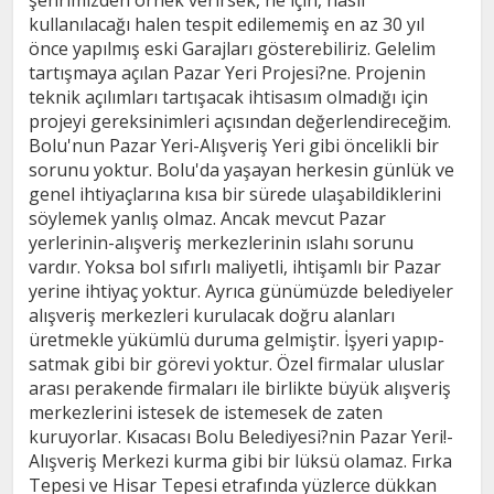
şehrimizden örnek verirsek, ne için, nasıl
kullanılacağı halen tespit edilememiş en az 30 yıl
önce yapılmış eski Garajları gösterebiliriz. Gelelim
tartışmaya açılan Pazar Yeri Projesi?ne. Projenin
teknik açılımları tartışacak ihtisasım olmadığı için
projeyi gereksinimleri açısından değerlendireceğim.
Bolu'nun Pazar Yeri-Alışveriş Yeri gibi öncelikli bir
sorunu yoktur. Bolu'da yaşayan herkesin günlük ve
genel ihtiyaçlarına kısa bir sürede ulaşabildiklerini
söylemek yanlış olmaz. Ancak mevcut Pazar
yerlerinin-alışveriş merkezlerinin ıslahı sorunu
vardır. Yoksa bol sıfırlı maliyetli, ihtişamlı bir Pazar
yerine ihtiyaç yoktur. Ayrıca günümüzde belediyeler
alışveriş merkezleri kurulacak doğru alanları
üretmekle yükümlü duruma gelmiştir. İşyeri yapıp-
satmak gibi bir görevi yoktur. Özel firmalar uluslar
arası perakende firmaları ile birlikte büyük alışveriş
merkezlerini istesek de istemesek de zaten
kuruyorlar. Kısacası Bolu Belediyesi?nin Pazar Yeri!-
Alışveriş Merkezi kurma gibi bir lüksü olamaz. Fırka
Tepesi ve Hisar Tepesi etrafında yüzlerce dükkan