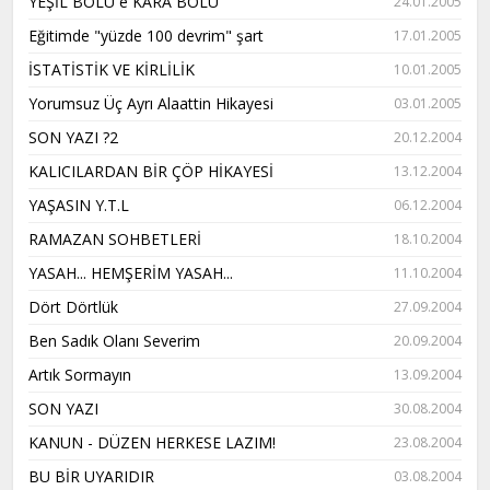
YEŞİL BOLU è KARA BOLU
24.01.2005
Eğitimde "yüzde 100 devrim" şart
17.01.2005
İSTATİSTİK VE KİRLİLİK
10.01.2005
Yorumsuz Üç Ayrı Alaattin Hikayesi
03.01.2005
SON YAZI ?2
20.12.2004
KALICILARDAN BİR ÇÖP HİKAYESİ
13.12.2004
YAŞASIN Y.T.L
06.12.2004
RAMAZAN SOHBETLERİ
18.10.2004
YASAH... HEMŞERİM YASAH...
11.10.2004
Dört Dörtlük
27.09.2004
Ben Sadık Olanı Severim
20.09.2004
Artık Sormayın
13.09.2004
SON YAZI
30.08.2004
KANUN - DÜZEN HERKESE LAZIM!
23.08.2004
BU BİR UYARIDIR
03.08.2004