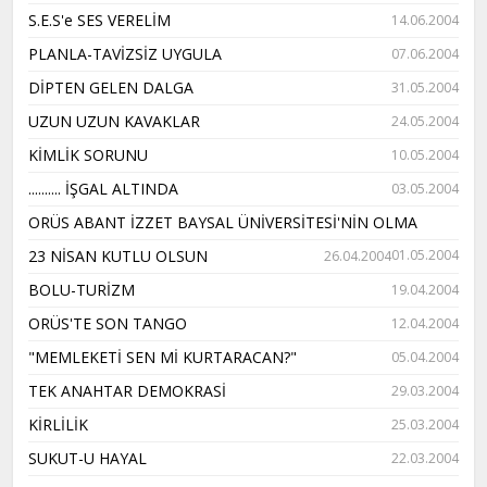
S.E.S'e SES VERELİM
14.06.2004
PLANLA-TAVİZSİZ UYGULA
07.06.2004
DİPTEN GELEN DALGA
31.05.2004
UZUN UZUN KAVAKLAR
24.05.2004
KİMLİK SORUNU
10.05.2004
.......... İŞGAL ALTINDA
03.05.2004
ORÜS ABANT İZZET BAYSAL ÜNİVERSİTESİ'NİN OLMA
23 NİSAN KUTLU OLSUN
01.05.2004
26.04.2004
BOLU-TURİZM
19.04.2004
ORÜS'TE SON TANGO
12.04.2004
"MEMLEKETİ SEN Mİ KURTARACAN?"
05.04.2004
TEK ANAHTAR DEMOKRASİ
29.03.2004
KİRLİLİK
25.03.2004
SUKUT-U HAYAL
22.03.2004