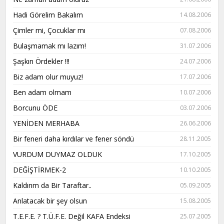
Hadi Görelim Bakalım
14.08.2006
Çimler mi, Çocuklar mı
07.08.2006
Bulaşmamak mı lazım!
31.07.2006
Şaşkın Ördekler !!!
24.07.2006
Biz adam olur muyuz!
17.07.2006
Ben adam olmam
10.07.2006
Borcunu ÖDE
03.07.2006
YENİDEN MERHABA
26.06.2006
Bir feneri daha kırdılar ve fener söndü
28.11.2005
VURDUM DUYMAZ OLDUK
17.10.2005
DEĞİŞTİRMEK-2
10.10.2005
Kaldırım da Bir Taraftar..
05.09.2005
Anlatacak bir şey olsun
15.08.2005
T.E.F.E. ? T.Ü.F.E. Değil KAFA Endeksi
25.07.2005