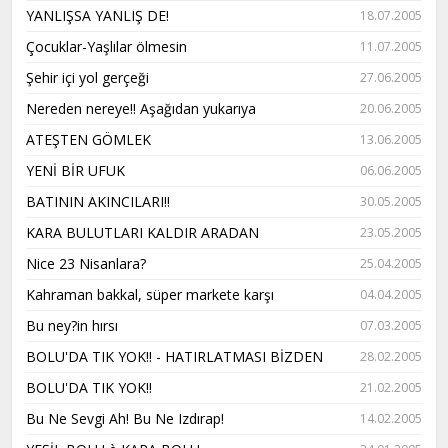
YANLIŞSA YANLIŞ DE!
18.07.2005
Çocuklar-Yaşlılar ölmesin
11.07.2005
Şehir içi yol gerçeği
27.06.2005
Nereden nereye!! Aşağıdan yukarıya
20.06.2005
ATEŞTEN GÖMLEK
13.06.2005
YENİ BİR UFUK
06.06.2005
BATININ AKINCILARI!!
30.05.2005
KARA BULUTLARI KALDIR ARADAN
23.05.2005
Nice 23 Nisanlara?
25.04.2005
Kahraman bakkal, süper markete karşı
04.04.2005
Bu ney?in hırsı
07.03.2005
BOLU'DA TIK YOK!! - HATIRLATMASI BİZDEN
28.02.2005
BOLU'DA TIK YOK!!
21.02.2005
Bu Ne Sevgi Ah! Bu Ne Izdırap!
14.02.2005