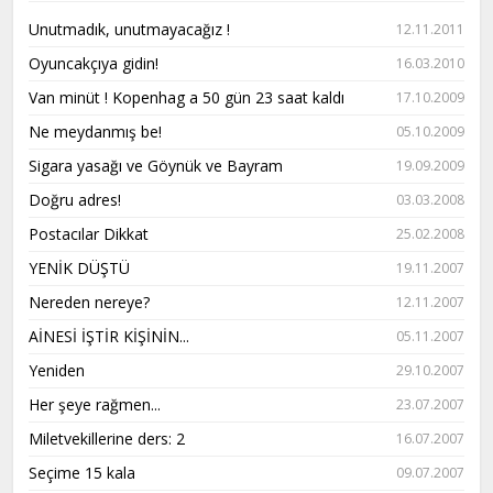
Unutmadık, unutmayacağız !
12.11.2011
Oyuncakçıya gidin!
16.03.2010
Van minüt ! Kopenhag a 50 gün 23 saat kaldı
17.10.2009
Ne meydanmış be!
05.10.2009
Sigara yasağı ve Göynük ve Bayram
19.09.2009
Doğru adres!
03.03.2008
Postacılar Dikkat
25.02.2008
YENİK DÜŞTÜ
19.11.2007
Nereden nereye?
12.11.2007
AİNESİ İŞTİR KİŞİNİN...
05.11.2007
Yeniden
29.10.2007
Her şeye rağmen...
23.07.2007
Miletvekillerine ders: 2
16.07.2007
Seçime 15 kala
09.07.2007