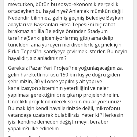
mevcutken, bütün bu sosyo-ekonomik gerçeklik
ortadayken bu hayal niye? Anlamak mümkün değil.
Nedendir bilinmez, gelmiş geçmiş Belediye Başkan
adayları ve Başkanları Fırka Tepesi?ni hiç rahat
bırakmazlar. İlla Belediye önünden Stadyum
tarafına(Sanki gidemiyorlarmış gibi) ama delip
tünelden, ama yürüyen merdivenlerle geçmek için
Fırka Tepesi?ni şantiyeye çevirmek isterler. Bu neyin
hayalidir, siz anladınız mı?
Gereksiz Pazar Yeri Projesi?ne yoğunlaşacağımıza,
gelin hareketli nüfusu 150 bin kişiye doğru giden
şehrimizin, 30 yıl önce yapılmış alt yapı ve
kanalizasyon sisteminin yeterliliğini ve neler
yapılması gerektiğini öne çıkarıp projelendirelim.
Öncelikli projelendirilecek sorun mu arıyorsunuz?
Bulmak için kendi hayallerinizde değil, mikrofonu
vatandaşa uzatarak bulabilirsiz. Yeter ki ?Herkesin
iyisi kendine demeden değiştirmeyi, beraber
yapalım?ı ilke edinelim.