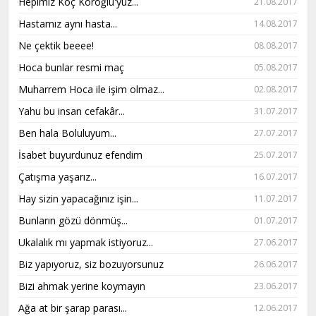
Hepimiz Koç Köroğlu'yuz...
21.08.2017
Hastamız aynı hasta...
14.08.2017
Ne çektik beeee!
08.08.2017
Hoca bunlar resmi maç
05.08.2017
Muharrem Hoca ile işim olmaz...
02.08.2017
Yahu bu insan cefakâr...
31.07.2017
Ben hala Boluluyum...
27.07.2017
İsabet buyurdunuz efendim
25.07.2017
Çatışma yaşarız...
16.07.2017
Hay sizin yapacağınız işin...
11.07.2017
Bunların gözü dönmüş...
01.07.2017
Ukalalık mı yapmak istiyoruz...
27.06.2017
Biz yapıyoruz, siz bozuyorsunuz
26.06.2017
Bizi ahmak yerine koymayın
23.06.2017
Ağa at bir şarap parası...
12.06.2017