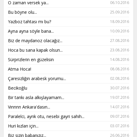
O zaman versek ya...
06.10.2016
Bu böyne olu...
25.09.2016
Yazboz tahtası mı bu?
18.09.2016
Ayna ayna söyle bana...
10.09.2016
Biz de maydanoz olacağız...
27.08.2016
Hoca bu sana kapak olsun...
23.08.2016
Sürprizlerin en güzelisin
14.08.2016
Atma Hoca!
08.08.2016
Çaresizliğin arabesk yorumu...
02.08.2016
Becikoğlu
30.07.2016
Bir tankı asla alkışlayamam...
19.07.2016
Vınnnn Ankara'dasın...
14.07.2016
Paralelci, ayrık otu, nesebi gayri sahih...
09.07.2016
Huri kızları için...
03.07.2016
Biz sizin babanızız...
26.06.2016