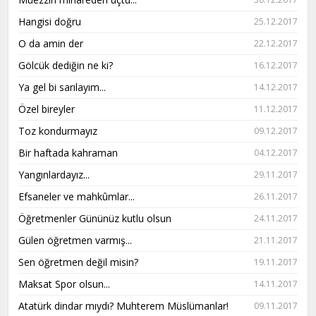
Hangisi doğru
25.12.2017
O da amin der
22.12.2017
Gölcük dediğin ne ki?
16.12.2017
Ya gel bi sarılayım...
14.12.2017
Özel bireyler
11.12.2017
Toz kondurmayız
09.12.2017
Bir haftada kahraman
04.12.2017
Yangınlardayız...
29.11.2017
Efsaneler ve mahkûmlar...
26.11.2017
Öğretmenler Gününüz kutlu olsun
24.11.2017
Gülen öğretmen varmış...
21.11.2017
Sen öğretmen değil misin?
19.11.2017
Maksat Spor olsun...
14.11.2017
Atatürk dindar mıydı? Muhterem Müslümanlar!
09.11.2017