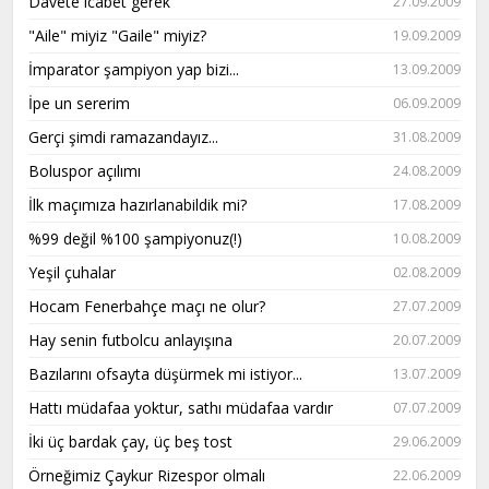
Davete icabet gerek
27.09.2009
"Aile" miyiz "Gaile" miyiz?
19.09.2009
İmparator şampiyon yap bizi...
13.09.2009
İpe un sererim
06.09.2009
Gerçi şimdi ramazandayız...
31.08.2009
Boluspor açılımı
24.08.2009
İlk maçımıza hazırlanabildik mi?
17.08.2009
%99 değil %100 şampiyonuz(!)
10.08.2009
Yeşil çuhalar
02.08.2009
Hocam Fenerbahçe maçı ne olur?
27.07.2009
Hay senin futbolcu anlayışına
20.07.2009
Bazılarını ofsayta düşürmek mi istiyor...
13.07.2009
Hattı müdafaa yoktur, sathı müdafaa vardır
07.07.2009
İki üç bardak çay, üç beş tost
29.06.2009
Örneğimiz Çaykur Rizespor olmalı
22.06.2009