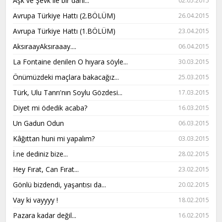
Aşk ve Şevk ile bir dahi...
02.05.2015
Avrupa Türkiye Hattı (2.BÖLÜM)
26.04.2015
Avrupa Türkiye Hattı (1.BÖLÜM)
23.04.2015
AksıraayAksıraaay....
06.04.2015
La Fontaine denilen O hıyara söyle...
30.03.2015
Önümüzdeki maçlara bakacağız...
25.03.2015
Türk, Ulu Tanrı'nın Soylu Gözdesi...
17.03.2015
Diyet mi ödedik acaba?
16.03.2015
Un Gadun Odun
06.03.2015
Kâğıttan huni mi yapalım?
03.03.2015
İ.ne dediniz bize...
28.02.2015
Hey Fırat, Can Fırat...
23.02.2015
Gönlü bizdendi, yaşantısı da...
20.02.2015
Vay ki vayyyy !
18.02.2015
Pazara kadar değil...
16.02.2015