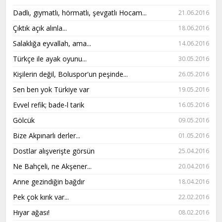
Dadlı, gıymatlı, hörmatlı, şevgatlı Hocam...
21.06.2016
Çıktık açık alınla...
18.06.2016
Salaklığa eyvallah, ama...
14.06.2016
Türkçe ile ayak oyunu...
30.05.2016
Kişilerin değil, Boluspor'un peşinde...
26.05.2016
Sen ben yok Türkiye var
19.05.2016
Evvel refik; bade-l tarik
16.05.2016
Gölcük
09.05.2016
Bize Akpınarlı derler...
01.05.2016
Dostlar alışverişte görsün
25.04.2016
Ne Bahçeli, ne Akşener...
20.04.2016
Anne gezindiğin bağdır
18.04.2016
Pek çok kırık var...
22.02.2016
Hıyar ağası!
08.02.2016