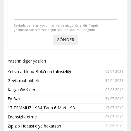
Sayfada yer alan yorumlar kişiye ait görüşlerdir. Yapılan
yorumlardan sitemiz hiçbir şekilde sorumlu değildir.
Yazarın diğer yazıları
Yetsin artık bu Bolu'nun talihsizliği
05.07.2021
Geyik muhabbeti
30.04.2021
Karga GAK der...
06.08.2019
Ey Baki...
31.07.2019
17 TEMMUZ 1934 Tarih 6 Mart 1931…
17.07.2019
Edepsizlik etme
07.07.2019
Zıp zıp Hocası diye bakarsan
30.05.2019