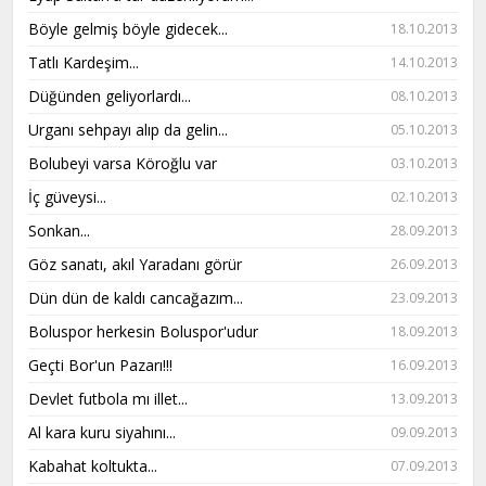
Böyle gelmiş böyle gidecek...
18.10.2013
Tatlı Kardeşim...
14.10.2013
Düğünden geliyorlardı...
08.10.2013
Urganı sehpayı alıp da gelin...
05.10.2013
Bolubeyi varsa Köroğlu var
03.10.2013
İç güveysi...
02.10.2013
Sonkan...
28.09.2013
Göz sanatı, akıl Yaradanı görür
26.09.2013
Dün dün de kaldı cancağazım...
23.09.2013
Boluspor herkesin Boluspor'udur
18.09.2013
Geçti Bor'un Pazarı!!!
16.09.2013
Devlet futbola mı illet...
13.09.2013
Al kara kuru siyahını...
09.09.2013
Kabahat koltukta...
07.09.2013