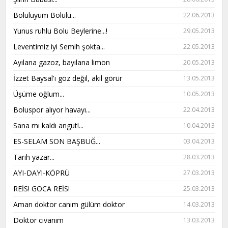
Boluluyum Bolulu...
22.06.2013
Yunus ruhlu Bolu Beylerine...!
29.05.2013
Leventimiz iyi Semih şokta...
22.05.2013
Ayılana gazoz, bayılana limon
20.05.2013
İzzet Baysal'ı göz değil, akıl görür
13.05.2013
Üşüme oğlum...
10.05.2013
Boluspor alıyor havayı...
22.04.2013
Sana mı kaldı angut!...
10.04.2013
ES-SELAM SON BAŞBUĞ...
03.04.2013
Tarih yazar...
28.03.2013
AYI-DAYI-KÖPRÜ
27.03.2013
REİS! GOCA REİS!
25.03.2013
Aman doktor canım gülüm doktor
14.03.2013
Doktor civanım
13.03.2013