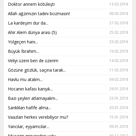
Doktor annem kötüleşti
13.03.2018
Allah ağzımızın tadını bozmasın!
06.03.2018
La kardeşim dur da...
27.02.2018
Ahir Alem dünya arası (5)
25.02.2018
Yolgeçen hanı...
23.02.2018
Büyük İbrahim...
16.02.2018
Veliyi üzeni ben de üzerim
14.02.2018
Gözüne gözlük, saçına tarak...
11.02.2018
Havlu mu atalım...
04.02.2018
Hocanın kafası karışık...
29.01.2018
Bazı şeyleri atlamayalım...
23.01.2018
Sarıklıları hafife alma...
20.01.2018
Vaazları herkes verebiliyor mu?
15.01.2018
Yancılar, eyyamcılar...
09.01.2018
Müezzin minareden uçtu...
30.12.2017