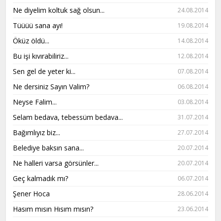
Ne diyelim koltuk sağ olsun...
24.08.2014
Tüüüü sana ayı!
19.08.2014
Öküz öldü...
14.08.2014
Bu işi kıvırabiliriz...
12.08.2014
Sen gel de yeter ki...
07.08.2014
Ne dersiniz Sayın Valim?
06.08.2014
Neyse Falim...
03.08.2014
Selam bedava, tebessüm bedava...
31.07.2014
Bağımlıyız biz...
27.07.2014
Belediye baksın sana...
20.07.2014
Ne halleri varsa görsünler...
20.07.2014
Geç kalmadık mı?
06.07.2014
Şener Hoca
28.06.2014
Hasım mısın Hısım mısın?
23.06.2014