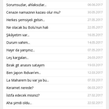
Sorumsuzlar, ahlaksızlar...
06.06.2017
Cenaze namazının kazası olur mu?
30.05.2017
Herkes şemsiyeli gelsin...
27.05.2017
Ne olacak bu Bolu'nun hali
22.05.2017
Şikâyetim var...
16.05.2017
Durum vahim...
14.05.2017
Hayır da yarışınız...
07.05.2017
Leş kargaları...
26.03.2017
Bırak git anasını satayım
19.03.2017
Ben Japon Rıdvan'ım...
12.03.2017
La Maharem bu var ya bu...
07.03.2017
Keramet nerede?
06.03.2017
İstifa edecek misiniz?
27.02.2017
Aha şimdi oldu...
22.02.2017