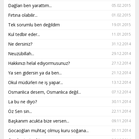
Dağları ben yarattım...
05.02.2015
Fırtına olabilir...
01.02.2015
Tek sorumlu ben değildim
19.01.2015
Kul tedbir eder...
11.01.2015
Ne dersiniz?
31.12.2014
Neuzübillah...
29.12.2014
Hakkınızı helal ediyormusunuz?
27.12.2014
Ya sen gidersin ya da ben...
21.12.2014
Okul müdürleri ne iş yapar...
13.12.2014
Osmanlıca desem, Osmanlıca değil...
07.12.2014
La bu ne diyo?
30.11.2014
Öz Sen sin...
22.11.2014
Başkanım acukta bize versen...
09.11.2014
Gocaoğlan muhtaç olmuş kuru soğana...
01.11.2014