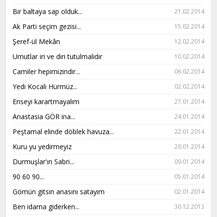
Bir baltaya sap olduk...
21.02.2014
Ak Parti seçim gezisi...
15.02.2014
Şeref-ül Mekân
12.02.2014
Umutlar iri ve diri tutulmalıdır
10.02.2014
Camiler hepimizindir...
06.02.2014
Yedi Kocalı Hürmüz...
02.02.2014
Enseyi karartmayalım
27.01.2014
Anastasia GÖR ina...
24.01.2014
Peştamal elinde döblek havuza...
22.01.2014
Kuru yu yedirmeyiz
20.01.2014
Durmuşlar'ın Sabri...
09.01.2014
90 60 90...
05.01.2014
Gömün gitsin anasını satayım
02.01.2014
Ben idama giderken...
30.12.2013