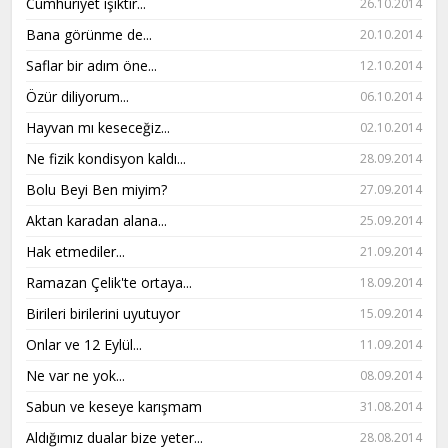
Cumhuriyet ışıktır...
26.10.2014
Bana görünme de...
20.10.2014
Saflar bir adım öne...
12.10.2014
Özür diliyorum...
06.10.2014
Hayvan mı keseceğiz...
02.10.2014
Ne fizik kondisyon kaldı...
28.09.2014
Bolu Beyi Ben miyim?
27.09.2014
Aktan karadan alana...
25.09.2014
Hak etmediler...
21.09.2014
Ramazan Çelik'te ortaya...
18.09.2014
Birileri birilerini uyutuyor
15.09.2014
Onlar ve 12 Eylül...
11.09.2014
Ne var ne yok...
08.09.2014
Sabun ve keseye karışmam
31.08.2014
Aldığımız dualar bize yeter...
28.08.2014