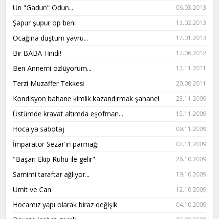
Un "Gadun" Odun...
06.03.2013
Şapur şupur öp beni
13.02.2013
Ocağına düştüm yavru...
17.01.2013
Bir BABA Hindi!
17.06.2012
Ben Annemi özlüyorum...
12.11.2011
Terzi Muzaffer Tekkesi
20.08.2011
Kondisyon bahane kimlik kazandırmak şahane!
23.11.2009
Üstümde kravat altımda eşofman...
15.11.2009
Hoca'ya sabotaj
09.11.2009
İmparator Sezar'ın parmağı
02.11.2009
"Başarı Ekip Ruhu ile gelir"
26.10.2009
Samimi taraftar ağlıyor...
19.10.2009
Ümit ve Can
12.10.2009
Hocamız yapı olarak biraz değişik
04.10.2009