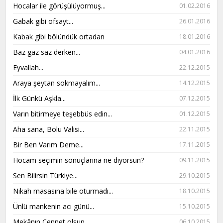
Hocalar ile görüşülüyormuş...
01.02.2016
Gabak gibi ofsayt...
26.01.2016
Kabak gibi bölündük ortadan
18.01.2016
Baz gaz saz derken...
04.01.2016
Eyvallah...
22.12.2015
Araya şeytan sokmayalım...
14.12.2015
İlk Günkü Aşkla...
07.12.2015
Varın bitirmeye teşebbüs edin...
01.12.2015
Aha sana, Bolu Valisi...
22.11.2015
Bir Ben Varım Deme...
17.11.2015
Hocam seçimin sonuçlarına ne diyorsun?
09.11.2015
Sen Bilirsin Türkiye...
29.10.2015
Nikah masasına bile oturmadı...
18.10.2015
Ünlü mankenin acı günü...
15.10.2015
Mekânın Cennet olsun...
06.10.2015