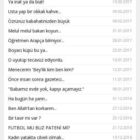
Ya inat ya da biat!
19.02.2017
Usta yap bir okkalı kahve...
09.02.2017
Özrünüz kabahatinizden büyük
09.02.2017
Melul melul bakan koyun...
31.01.2017
Öğretmen Arapça bilmiyor...
28.01.2017
Boyacı küpü bu ya...
23.01.2017
O uyutup tecavüz ediyordu.
16.01.2017
Menecerim 'Bey'lik kim ben kim?
12.01.2017
Önce insan sonra gazeteci...
11.01.2017
"Babamız evde yok, kapıyı açamayız."
08.01.2017
Ha bugün ha yarın...
31.12.2016
Ben Allah'tan korkarım...
27.12.2016
Bir tavır mı var ?
25.12.2016
FUTBOL MU BUZ PATENİ Mİ?
21.12.2016
Kadın yatakta cilveli olmalı...
19.12.2016