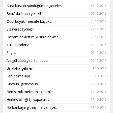
Kara kara düşündüğümüz geceler...
15.12.2016
Bolu' da liman yok ki!
05.12.2016
Ödül büyük, mesafe küçük...
30.11.2016
Siz neredeydiniz?
27.11.2016
Hocam beklettim kusura bakma...
23.11.2016
Tükür korkma...
13.11.2016
Saydı...
07.11.2016
Allı güllüüüü yedi türlüüüü!
05.11.2016
Bir daha gelmem
31.10.2016
İleri daima ileri
30.10.2016
Giresun, girmeysun...
23.10.2016
Ben şimdi melek mi oldum?
19.10.2016
Herkes bildiği işi yapacak...
17.10.2016
Ha bankaya gitmiş, ha camiye...
11.10.2016