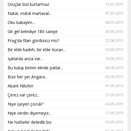
Oruçlar bizi kurtarmaz
13.07.2015
Natal, matal martaval...
07.07.2015
Oku bakayım...
06.07.2015
Git gel belediye 180 saniye
30.06.2015
Prag'da filan gördünüz mü?
22.06.2015
Bir elde kadeh, bir elde Kuran...
16.06.2015
Işıklarda arıza var...
10.06.2015
Bu kulüp birinin elinde patlar...
06.06.2015
Bize her yer Angara...
03.06.2015
Abant Nilüferi
31.05.2015
Çerez var çerez...
27.05.2015
Niye işeyen çocuk?
24.05.2015
Niye verdin diyemeyiz...
17.05.2015
Ne hutbeler dinledik biz
10.05.2015