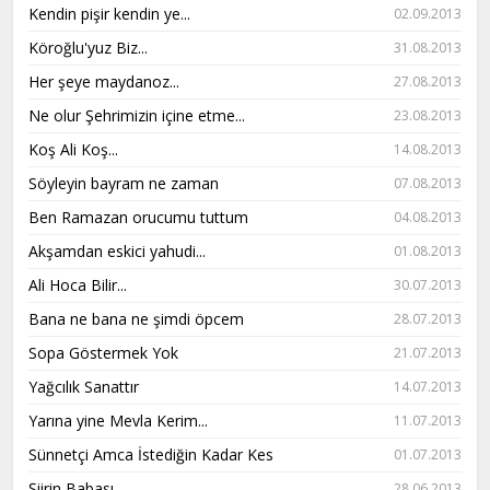
Kendin pişir kendin ye...
02.09.2013
Köroğlu'yuz Biz...
31.08.2013
Her şeye maydanoz...
27.08.2013
Ne olur Şehrimizin içine etme...
23.08.2013
Koş Ali Koş...
14.08.2013
Söyleyin bayram ne zaman
07.08.2013
Ben Ramazan orucumu tuttum
04.08.2013
Akşamdan eskici yahudi...
01.08.2013
Ali Hoca Bilir...
30.07.2013
Bana ne bana ne şimdi öpcem
28.07.2013
Sopa Göstermek Yok
21.07.2013
Yağcılık Sanattır
14.07.2013
Yarına yine Mevla Kerim...
11.07.2013
Sünnetçi Amca İstediğin Kadar Kes
01.07.2013
Şiirin Babası...
28.06.2013