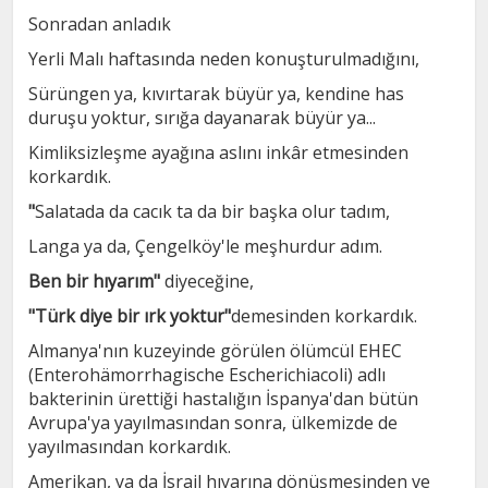
Sonradan anladık
Yerli Malı haftasında neden konuşturulmadığını,
Sürüngen ya, kıvırtarak büyür ya, kendine has
duruşu yoktur, sırığa dayanarak büyür ya...
Kimliksizleşme ayağına aslını inkâr etmesinden
korkardık.
"
Salatada da cacık ta da bir başka olur tadım,
Langa ya da, Çengelköy'le meşhurdur adım.
Ben bir hıyarım"
diyeceğine,
"Türk diye bir ırk yoktur"
demesinden korkardık.
Almanya'nın kuzeyinde görülen ölümcül EHEC
(Enterohämorrhagische Escherichiacoli) adlı
bakterinin ürettiği hastalığın İspanya'dan bütün
Avrupa'ya yayılmasından sonra, ülkemizde de
yayılmasından korkardık.
Amerikan, ya da İsrail hıyarına dönüşmesinden ve