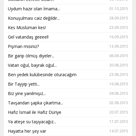
Uydum hazır olan İmama...
01.10.2015
Konuşulması caiz değildir...
28.09.2015
Kes Müslüman kes!
23.09.2015
Gel vatandaş geeeel!
16.09.2015
Pişman mısınız?
13.09.2015
Bir garip ölmüş diyeler...
06.09.2015
Vatan oğul, bayrak oğul...
30.08.2015
Ben yedek kulübesinde oturacağım
23.08.2015
Bir Tayyip yetti...
16.08.2015
Biz yine yanılmışız...
04.08.2015
Tavşandan şapka çıkartma...
02.08.2015
Hafız İsmail ile Hafız Düriye
20.07.2015
Ya ateşe su taşıyacağız...
17.07.2015
Hayatta her şey var
14.07.2015