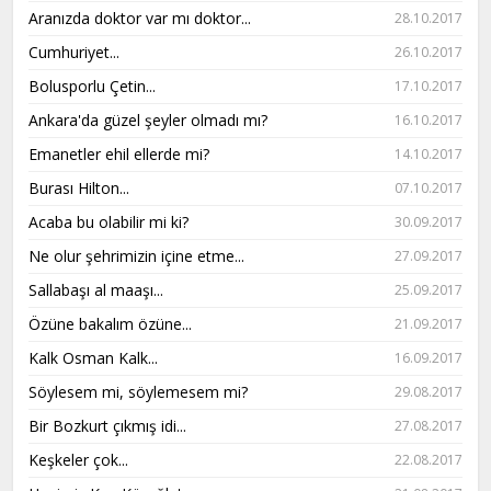
Aranızda doktor var mı doktor...
28.10.2017
Cumhuriyet...
26.10.2017
Bolusporlu Çetin...
17.10.2017
Ankara'da güzel şeyler olmadı mı?
16.10.2017
Emanetler ehil ellerde mi?
14.10.2017
Burası Hilton...
07.10.2017
Acaba bu olabilir mi ki?
30.09.2017
Ne olur şehrimizin içine etme...
27.09.2017
Sallabaşı al maaşı...
25.09.2017
Özüne bakalım özüne...
21.09.2017
Kalk Osman Kalk...
16.09.2017
Söylesem mi, söylemesem mi?
29.08.2017
Bir Bozkurt çıkmış idi...
27.08.2017
Keşkeler çok...
22.08.2017