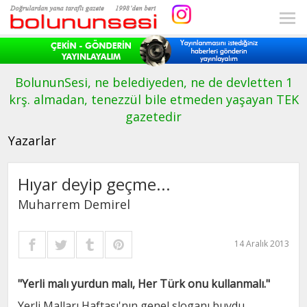
BolununSesi, ne belediyeden, ne de devletten 1
krş. almadan, tenezzül bile etmeden yaşayan TEK
gazetedir
Yazarlar
Hıyar deyip geçme...
Muharrem Demirel
14 Aralık 2013
"Yerli malı yurdun malı, Her Türk onu kullanmalı."
Yerli Malları Haftası'nın genel sloganı buydu.