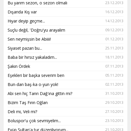
Bu yarım sezon, o sezon olmalı
23.12.2013
Dışarıda Kış var
16.12.2013
Hıyar deyip geçme...
14.12.2013
Suçlu değil, 'Doğru'yu arayalım
09.12.2013
Sen neymişsin be Abiiii!
01.12.2013
Siyaset pazarı bu...
25.11.2013
Baba bir hırsız yakaladım...
18.11.2013
Şakın Ördek
07.11.2013
Eşekleri bir başka severim ben
05.11.2013
Bun-dan baş-ka o-yun yok!
02.11.2013
Abi sen hiç Tanrı Dağ'ına gittin mi?
31.10.2013
Bizim Taş Fırın Oğlan
29.10.2013
Deli mi, Veli mi?
27.10.2013
Boluspor'u çok sevmiyelim...
23.10.2013
Eyüp Sultan'a tur düzenliyorum...
21.10.2013