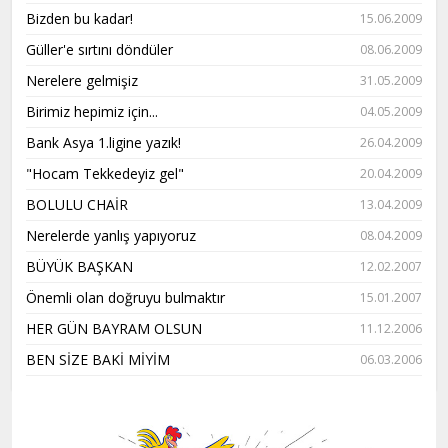
Bizden bu kadar!
15.06.2009
Güller'e sırtını döndüler
08.06.2009
Nerelere gelmişiz
31.05.2009
Birimiz hepimiz için...
04.05.2009
Bank Asya 1.ligine yazık!
26.04.2009
"Hocam Tekkedeyiz gel"
20.04.2009
BOLULU CHAİR
13.04.2009
Nerelerde yanlış yapıyoruz
08.04.2009
BÜYÜK BAŞKAN
12.02.2007
Önemli olan doğruyu bulmaktır
15.01.2007
HER GÜN BAYRAM OLSUN
11.12.2006
BEN SİZE BAKİ MİYİM
06.03.2006