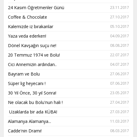
24 Kasım Öğretmenler Günü
23.11.2017
Coffee & Chocolate
27.10.2017
Kalemizde iz bırakanlar
05.10.2017
Yaza veda ederken!
04.09.2017
Dönel Kavşağın suçu ne!
08.08.2017
20 Temmuz 1974 ve Bolu!
22.07.2017
Cici Annemizin ardından..
04.07.2017
Bayram ve Bolu
27.06.2017
Süper lig heyecanı !
07.06.2017
30 Yıl Önce, 30 yıl Sonra!
23.05.2017
Ne olacak bu Bolu'nun hali !
27.04.2017
Uzaklarda bir ada KÜBA!
27.03.2017
Alamanya Alamanya...
11.03.2017
Cadde'nin Dramı!
08.03.2017