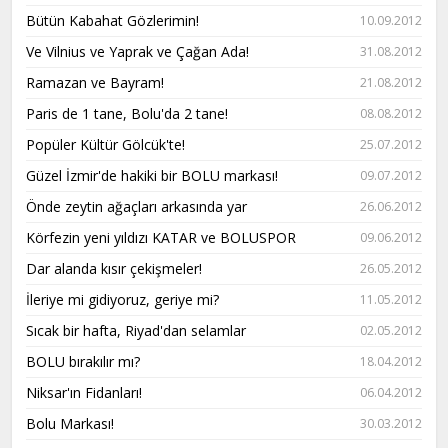
Bütün Kabahat Gözlerimin!
10.09.2012
Ve Vilnius ve Yaprak ve Çağan Ada!
31.08.2012
Ramazan ve Bayram!
21.08.2012
Paris de 1 tane, Bolu'da 2 tane!
08.08.2012
Popüler Kültür Gölcük'te!
25.07.2012
Güzel İzmir'de hakiki bir BOLU markası!
09.07.2012
Önde zeytin ağaçları arkasında yar
26.06.2012
Körfezin yeni yıldızı KATAR ve BOLUSPOR
09.06.2012
Dar alanda kısır çekişmeler!
26.05.2012
İleriye mi gidiyoruz, geriye mi?
11.05.2012
Sıcak bir hafta, Riyad'dan selamlar
02.05.2012
BOLU bırakılır mı?
18.04.2012
Niksar'ın Fidanları!
06.04.2012
Bolu Markası!
30.03.2012