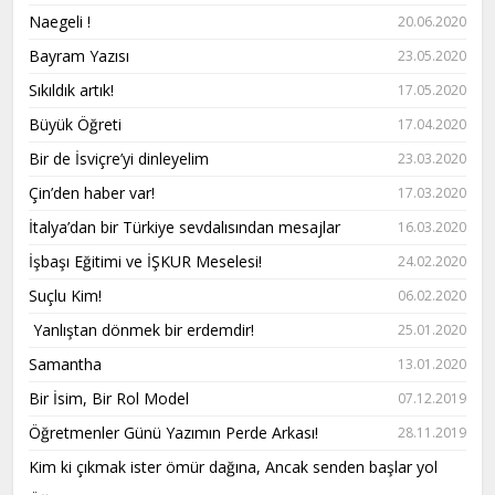
Naegeli !
20.06.2020
Bayram Yazısı
23.05.2020
Sıkıldık artık!
17.05.2020
Büyük Öğreti
17.04.2020
Bir de İsviçre’yi dinleyelim
23.03.2020
Çin’den haber var!
17.03.2020
İtalya’dan bir Türkiye sevdalısından mesajlar
16.03.2020
İşbaşı Eğitimi ve İŞKUR Meselesi!
24.02.2020
Suçlu Kim!
06.02.2020
Yanlıştan dönmek bir erdemdir!
25.01.2020
Samantha
13.01.2020
Bir İsim, Bir Rol Model
07.12.2019
Öğretmenler Günü Yazımın Perde Arkası!
28.11.2019
Kim ki çıkmak ister ömür dağına, Ancak senden başlar yol