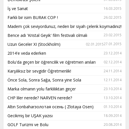
İş ve Sanat
16.03.2015
Farklı bir isim BURAK COP !
26.02.2015
Madem çok seviyordunuz, neden bir siyah çelenk koymadınız!
Bence adı 'Kristal Geyik' film festivali olmalı
23.02.2015
Uzun Geceler XI (Stockholm)
27.01.2015
02.01.2015
2014'e veda ederken
23.12.2014
Bolu'da geçen bir öğrencilik ve öğretmen anıları
02.12.2014
Karşılıksız bir sevgidir Öğretmenlik!
24.11.2014
Önce Sola, Sonra Sağa, Sonra yine Sola
12.11.2014
Marka olmanın yolu farklılıktan geçer
23.10.2014
CHP liler nerede? NARVEN nerede?
13.10.2014
Altın Sonbaharзолотая осень ( Zlotaya Osen)
01.10.2014
Gecikmiş bir UŞAK yazısı
18.09.2014
GOLF Turizmi ve Bolu
20.08.2014