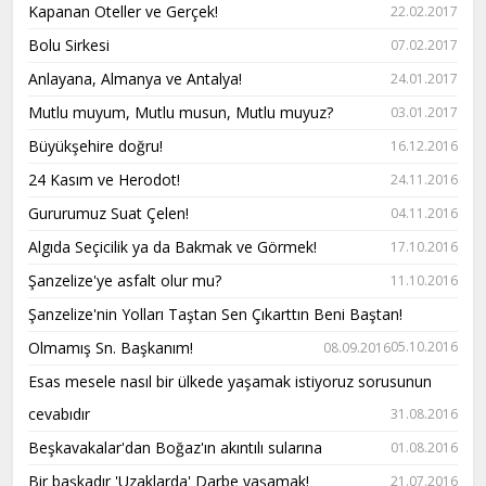
Kapanan Oteller ve Gerçek!
22.02.2017
Bolu Sirkesi
07.02.2017
Anlayana, Almanya ve Antalya!
24.01.2017
Mutlu muyum, Mutlu musun, Mutlu muyuz?
03.01.2017
Büyükşehire doğru!
16.12.2016
24 Kasım ve Herodot!
24.11.2016
Gururumuz Suat Çelen!
04.11.2016
Algıda Seçicilik ya da Bakmak ve Görmek!
17.10.2016
Şanzelize'ye asfalt olur mu?
11.10.2016
Şanzelize'nin Yolları Taştan Sen Çıkarttın Beni Baştan!
Olmamış Sn. Başkanım!
05.10.2016
08.09.2016
Esas mesele nasıl bir ülkede yaşamak istiyoruz sorusunun
cevabıdır
31.08.2016
Beşkavakalar'dan Boğaz'ın akıntılı sularına
01.08.2016
Bir başkadır 'Uzaklarda' Darbe yaşamak!
21.07.2016