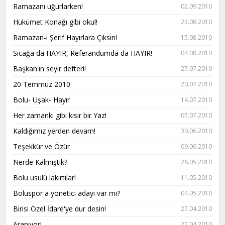
Ramazanı uğurlarken!
02.09.2010
Hükümet Konağı gibi okul!
23.08.2010
Ramazan-ı Şerif Hayırlara Çıksın!
15.08.2010
Sıcağa da HAYIR, Referandumda da HAYIR!
04.08.2010
Başkan'ın seyir defteri!
27.07.2010
20 Temmuz 2010
20.07.2010
Bolu- Uşak- Hayır
14.07.2010
Her zamanki gibi kısır bir Yaz!
07.07.2010
Kaldığımız yerden devam!
30.06.2010
Teşekkür ve Özür
09.06.2010
Nerde Kalmıştık?
26.05.2010
Bolu usulü lakırtılar!
11.05.2010
Boluspor a yönetici adayı var mı?
04.05.2010
Birisi Özel İdare'ye dur desin!
27.04.2010
Aranıyor!
22.04.2010