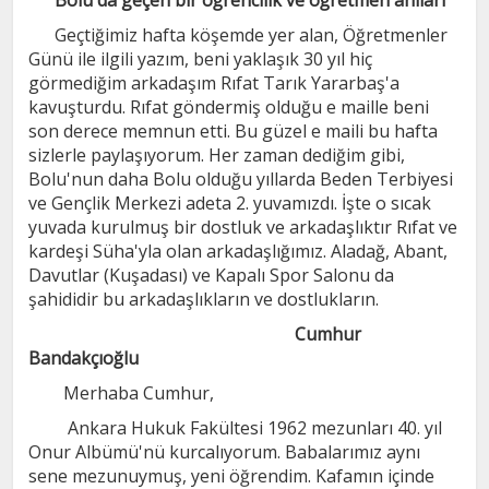
Bolu'da geçen bir öğrencilik ve öğretmen anıları
Geçtiğimiz hafta köşemde yer alan, Öğretmenler
Günü ile ilgili yazım, beni yaklaşık 30 yıl hiç
görmediğim arkadaşım Rıfat Tarık Yararbaş'a
kavuşturdu. Rıfat göndermiş olduğu e maille beni
son derece memnun etti. Bu güzel e maili bu hafta
sizlerle paylaşıyorum. Her zaman dediğim gibi,
Bolu'nun daha Bolu olduğu yıllarda Beden Terbiyesi
ve Gençlik Merkezi adeta 2. yuvamızdı. İşte o sıcak
yuvada kurulmuş bir dostluk ve arkadaşlıktır Rıfat ve
kardeşi Süha'yla olan arkadaşlığımız. Aladağ, Abant,
Davutlar (Kuşadası) ve Kapalı Spor Salonu da
şahididir bu arkadaşlıkların ve dostlukların.
Cumhur
Bandakçıoğlu
Merhaba Cumhur,
Ankara Hukuk Fakültesi 1962 mezunları 40. yıl
Onur Albümü'nü kurcalıyorum. Babalarımız aynı
sene mezunuymuş, yeni öğrendim. Kafamın içinde