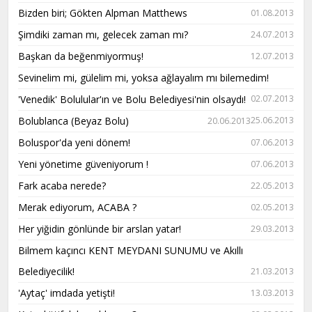
Bizden biri; Gökten Alpman Matthews
01.08.2013
Şimdiki zaman mı, gelecek zaman mı?
24.07.2013
Başkan da beğenmiyormuş!
12.07.2013
Sevinelim mi, gülelim mi, yoksa ağlayalım mı bilemedim!
'Venedik' Bolulular'ın ve Bolu Belediyesi'nin olsaydı!
02.07.2013
Bolublanca (Beyaz Bolu)
25.06.2013
20.06.2013
Boluspor'da yeni dönem!
07.06.2013
Yeni yönetime güveniyorum !
07.06.2013
Fark acaba nerede?
22.05.2013
Merak ediyorum, ACABA ?
02.05.2013
Her yiğidin gönlünde bir arslan yatar!
29.03.2013
Bilmem kaçıncı KENT MEYDANI SUNUMU ve Akıllı
Belediyecilik!
21.03.2013
'Aytaç' imdada yetişti!
13.03.2013