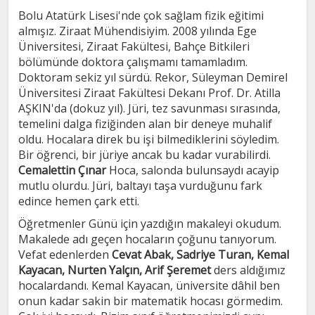
Bolu Atatürk Lisesi'nde çok sağlam fizik eğitimi
almışız. Ziraat Mühendisiyim. 2008 yılında Ege
Üniversitesi, Ziraat Fakültesi, Bahçe Bitkileri
bölümünde doktora çalışmamı tamamladım.
Doktoram sekiz yıl sürdü. Rekor, Süleyman Demirel
Üniversitesi Ziraat Fakültesi Dekanı Prof. Dr. Atilla
AŞKIN'da (dokuz yıl). Jüri, tez savunması sırasında,
temelini dalga fiziğinden alan bir deneye muhalif
oldu. Hocalara direk bu işi bilmediklerini söyledim.
Bir öğrenci, bir jüriye ancak bu kadar vurabilirdi.
Cemalettin Çınar
Hoca, salonda bulunsaydı acayip
mutlu olurdu. Jüri, baltayı taşa vurduğunu fark
edince hemen çark etti.
Öğretmenler Günü için yazdığın makaleyi okudum.
Makalede adı geçen hocaların çoğunu tanıyorum.
Vefat edenlerden
Cevat Abak, Sadriye Turan, Kemal
Kayacan, Nurten Yalçın, Arif Şeremet
ders aldığımız
hocalardandı. Kemal Kayacan, üniversite dâhil ben
onun kadar sakin bir matematik hocası görmedim.