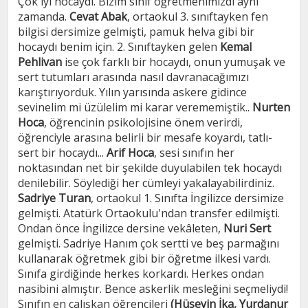
Çok iyi hocaydı. Bizim sınıf öğretmenimizdi aynı
zamanda.
Cevat Abak
, ortaokul 3. sınıftayken fen
bilgisi dersimize gelmişti, pamuk helva gibi bir
hocaydı benim için. 2. Sınıftayken gelen
Kemal
Pehlivan
ise çok farklı bir hocaydı, onun yumuşak ve
sert tutumları arasında nasıl davranacağımızı
karıştırıyorduk. Yılın yarısında askere gidince
sevinelim mi üzülelim mi karar verememiştik..
Nurten
Hoca
, öğrencinin psikolojisine önem verirdi,
öğrenciyle arasına belirli bir mesafe koyardı, tatlı-
sert bir hocaydı...
Arif Hoca
, sesi sınıfın her
noktasından net bir şekilde duyulabilen tek hocaydı
denilebilir. Söylediği her cümleyi yakalayabilirdiniz.
Sadriye Turan
, ortaokul 1. Sınıfta İngilizce dersimize
gelmişti. Atatürk Ortaokulu'ndan transfer edilmişti.
Ondan önce İngilizce dersine vekâleten,
Nuri Sert
gelmişti. Sadriye Hanım çok sertti ve beş parmağını
kullanarak öğretmek gibi bir öğretme ilkesi vardı.
Sınıfa girdiğinde herkes korkardı. Herkes ondan
nasibini almıştır. Bence askerlik mesleğini seçmeliydi!
Sınıfın en çalışkan öğrencileri
(Hüseyin İka, Yurdanur