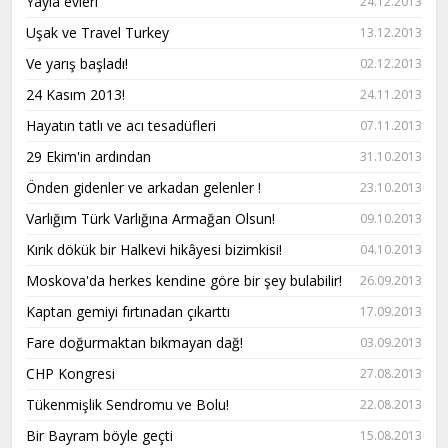
Yayla evleri
24.12.2013
Uşak ve Travel Turkey
13.12.2013
Ve yarış başladı!
02.12.2013
24 Kasım 2013!
24.11.2013
Hayatın tatlı ve acı tesadüfleri
07.11.2013
29 Ekim'in ardından
31.10.2013
Önden gidenler ve arkadan gelenler !
23.10.2013
Varlığım Türk Varlığına Armağan Olsun!
09.10.2013
Kırık dökük bir Halkevi hikâyesi bizimkisi!
04.10.2013
Moskova'da herkes kendine göre bir şey bulabilir!
26.09.2013
Kaptan gemiyi fırtınadan çıkarttı
17.09.2013
Fare doğurmaktan bıkmayan dağ!
03.09.2013
CHP Kongresi
27.08.2013
Tükenmişlik Sendromu ve Bolu!
22.08.2013
Bir Bayram böyle geçti
15.08.2013