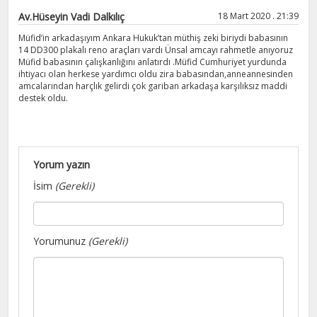
Av.Hüseyin Vadi Dalkılıç
18 Mart 2020 . 21:39
Müfid’in arkadaşıyım Ankara Hukuk’tan müthiş zeki biriydi babasının
14 DD300 plakalı reno araçları vardı Ünsal amcayı rahmetle anıyoruz
Müfid babasının çalışkanlığını anlatırdı .Müfid Cumhuriyet yurdunda
ihtiyacı olan herkese yardımcı oldu zira babasından,anneannesinden
amcalarından harçlık gelirdi çok gariban arkadaşa karşılıksız maddi
destek oldu.
Yorum yazın
İsim
(Gerekli)
Yorumunuz
(Gerekli)