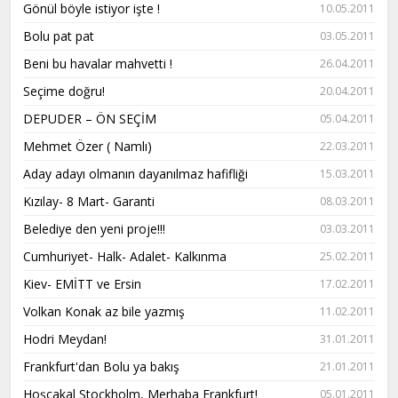
Gönül böyle istiyor işte !
10.05.2011
Bolu pat pat
03.05.2011
Beni bu havalar mahvetti !
26.04.2011
Seçime doğru!
20.04.2011
DEPUDER – ÖN SEÇİM
05.04.2011
Mehmet Özer ( Namlı)
22.03.2011
Aday adayı olmanın dayanılmaz hafifliği
15.03.2011
Kızılay- 8 Mart- Garanti
08.03.2011
Belediye den yeni proje!!!
03.03.2011
Cumhuriyet- Halk- Adalet- Kalkınma
25.02.2011
Kiev- EMİTT ve Ersin
17.02.2011
Volkan Konak az bile yazmış
11.02.2011
Hodri Meydan!
31.01.2011
Frankfurt'dan Bolu ya bakış
21.01.2011
Hoşçakal Stockholm, Merhaba Frankfurt!
05.01.2011