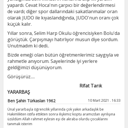
yapardı. Cevat Hoca'nın çarpıcı bir değerlendirmesi
de vardı; diğer spor dallarındaki sakatlanmalar oran
olarak JUDO ile kıyaslandığında, JUDO'nun oranı çok
küçük kalır.
Yıllar sonra, Selim Harp Okulu öğrencisiyken Bolu'da
görüştük. Çarpışmayı hatırlıyor musun diye sordum.
Unutmadım ki dedi..
Bizde emeği olan bütün öğretmenlerimiz saygıyla ve
rahmetle anıyorum. Sayelerinde iyi yerlere
geldiğimizi düşünüyorum.
Görüşürüz.....
Rifat Tarık
YARARBAŞ
Ben Şahin Türkaslan 1962
10 Mart 2021 . 16:33
Ünal yararbaşla öğrencilik yıllarında çok yakın arkadaşlık be
Hakimlikten istifa ettikten sonra ilişkimiz koptu aramızdan ayrılışına
üzüldüm Allah rahmet eylesin eşi de akraba olurdu çocuklarını
tanımak isterim