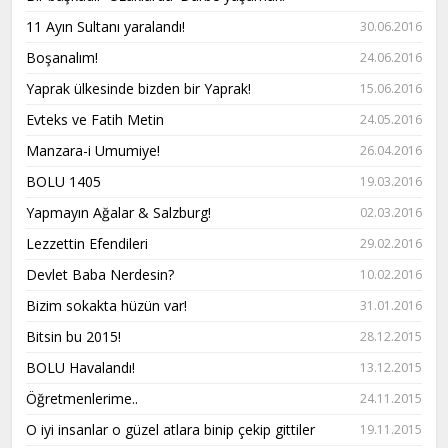
11 Ayın Sultanı yaralandı!
30.06.2016
Boşanalım!
24.06.2016
Yaprak ülkesinde bizden bir Yaprak!
15.06.2016
Evteks ve Fatih Metin
24.05.2016
Manzara-i Umumiye!
26.04.2016
BOLU 1405
19.03.2016
Yapmayın Ağalar & Salzburg!
02.03.2016
Lezzettin Efendileri
29.02.2016
Devlet Baba Nerdesin?
10.02.2016
Bizim sokakta hüzün var!
31.01.2016
Bitsin bu 2015!
28.12.2015
BOLU Havalandı!
13.12.2015
Öğretmenlerime..
24.11.2015
O iyi insanlar o güzel atlara binip çekip gittiler
19.11.2015