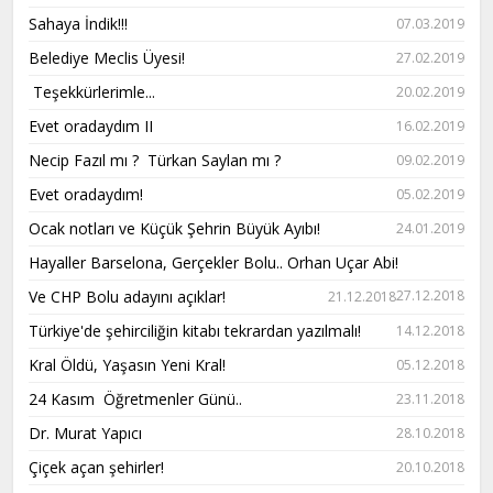
Sahaya İndik!!!
07.03.2019
Belediye Meclis Üyesi!
27.02.2019
Teşekkürlerimle...
20.02.2019
Evet oradaydım II
16.02.2019
Necip Fazıl mı ? Türkan Saylan mı ?
09.02.2019
Evet oradaydım!
05.02.2019
Ocak notları ve Küçük Şehrin Büyük Ayıbı!
24.01.2019
Hayaller Barselona, Gerçekler Bolu.. Orhan Uçar Abi!
Ve CHP Bolu adayını açıklar!
27.12.2018
21.12.2018
Türkiye'de şehirciliğin kitabı tekrardan yazılmalı!
14.12.2018
Kral Öldü, Yaşasın Yeni Kral!
05.12.2018
24 Kasım Öğretmenler Günü..
23.11.2018
Dr. Murat Yapıcı
28.10.2018
Çiçek açan şehirler!
20.10.2018