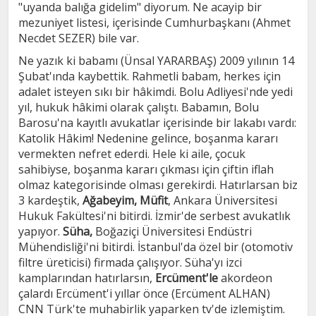
"uyanda balığa gidelim" diyorum. Ne acayip bir
mezuniyet listesi, içerisinde Cumhurbaşkanı (Ahmet
Necdet SEZER) bile var.
Ne yazık ki babamı (Ünsal YARARBAŞ) 2009 yılının 14
Şubat'ında kaybettik. Rahmetli babam, herkes için
adalet isteyen sıkı bir hâkimdi. Bolu Adliyesi'nde yedi
yıl, hukuk hâkimi olarak çalıştı. Babamın, Bolu
Barosu'na kayıtlı avukatlar içerisinde bir lakabı vardı:
Katolik Hâkim! Nedenine gelince, boşanma kararı
vermekten nefret ederdi. Hele ki aile, çocuk
sahibiyse, boşanma kararı çıkması için çiftin iflah
olmaz kategorisinde olması gerekirdi. Hatırlarsan biz
3 kardeştik,
Ağabeyim, Müfit
, Ankara Üniversitesi
Hukuk Fakültesi'ni bitirdi. İzmir'de serbest avukatlık
yapıyor.
Süha,
Boğaziçi Üniversitesi Endüstri
Mühendisliği'ni bitirdi. İstanbul'da özel bir (otomotiv
filtre üreticisi) firmada çalışıyor. Süha'yı izci
kamplarından hatırlarsın,
Ercüment'le
akordeon
çalardı Ercüment'i yıllar önce (Ercüment ALHAN)
CNN Türk'te muhabirlik yaparken tv'de izlemiştim.