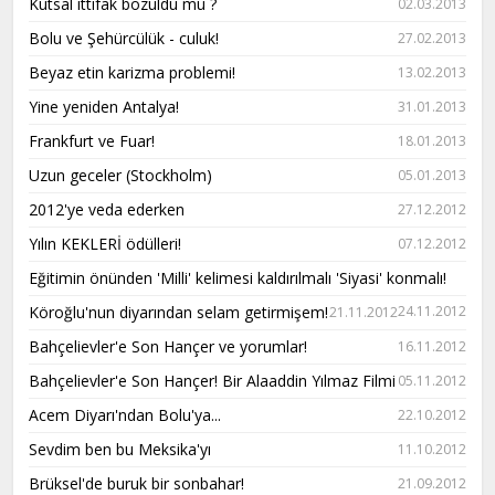
Kutsal ittifak bozuldu mu ?
02.03.2013
Bolu ve Şehürcülük - culuk!
27.02.2013
Beyaz etin karizma problemi!
13.02.2013
Yine yeniden Antalya!
31.01.2013
Frankfurt ve Fuar!
18.01.2013
Uzun geceler (Stockholm)
05.01.2013
2012'ye veda ederken
27.12.2012
Yılın KEKLERİ ödülleri!
07.12.2012
Eğitimin önünden 'Milli' kelimesi kaldırılmalı 'Siyasi' konmalı!
Köroğlu'nun diyarından selam getirmişem!
24.11.2012
21.11.2012
Bahçelievler'e Son Hançer ve yorumlar!
16.11.2012
Bahçelievler'e Son Hançer! Bir Alaaddin Yılmaz Filmi
05.11.2012
Acem Diyarı'ndan Bolu'ya...
22.10.2012
Sevdim ben bu Meksika'yı
11.10.2012
Brüksel'de buruk bir sonbahar!
21.09.2012