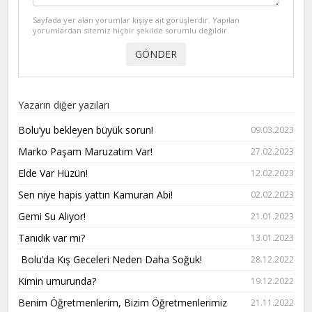
Sayfada yer alan yorumlar kişiye ait görüşlerdir. Yapılan
yorumlardan sitemiz hiçbir şekilde sorumlu değildir.
Yazarın diğer yazıları
Bolu’yu bekleyen büyük sorun!
09.03.2023
Marko Paşam Maruzatım Var!
27.02.2023
Elde Var Hüzün!
12.02.2023
Sen niye hapis yattın Kamuran Abi!
02.02.2023
Gemi Su Alıyor!
21.01.2023
Tanıdık var mı?
13.01.2023
Bolu’da Kış Geceleri Neden Daha Soğuk!
28.12.2022
Kimin umurunda?
19.12.2022
Benim Öğretmenlerim, Bizim Öğretmenlerimiz
21.11.2022