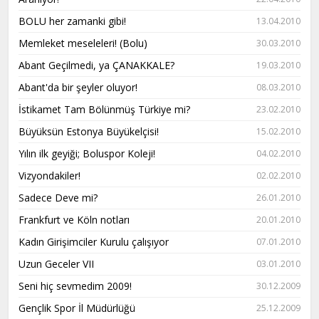
BOLU her zamanki gibi!
13.04.2010
Memleket meseleleri! (Bolu)
30.03.2010
Abant Geçilmedi, ya ÇANAKKALE?
19.03.2010
Abant'da bir şeyler oluyor!
08.03.2010
İstikamet Tam Bölünmüş Türkiye mi?
23.02.2010
Büyüksün Estonya Büyükelçisi!
15.02.2010
Yılın ilk geyiği; Boluspor Koleji!
04.02.2010
Vizyondakiler!
02.02.2010
Sadece Deve mi?
26.01.2010
Frankfurt ve Köln notları
20.01.2010
Kadın Girişimciler Kurulu çalışıyor
07.01.2010
Uzun Geceler VII
03.01.2010
Seni hiç sevmedim 2009!
30.12.2009
Gençlik Spor İl Müdürlüğü
25.12.2009