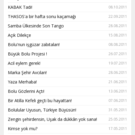
KABAK Tadı!
08.10.2011
THASOS'a bir hafta sonu kaçamağı
22.09.2011
Samba Ülkesinde Son Tango
28.08.2011
Açık Dilekçe
15.08.2011
Bolu'nun işgüzar zabıtaları!
08.08.2011
Büyük Bolu Projesi !
26.07.2011
Acil eylem gerek!
19.07.2011
Marka Şehir Avcıları!
28.06.2011
Yaza Merhaba!
21.06.2011
Bolu Gözlerini Açtı!
13.06.2011
Bir Atilla Kefeli geçti bu hayattan!
07.06.2011
Bolulular Uyusun, Türkiye Büyüsün!
31.05.2011
Zengin şehirdensin, Uşak da dükkân yok sana!
25.05.2011
Kimse yok mu?
17.05.2011