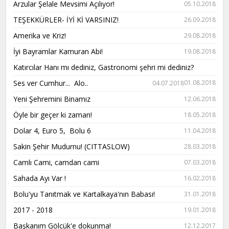
Arzular Şelale Mevsimi Açılıyor!
05.10.2018
TEŞEKKÜRLER- İYİ Kİ VARSINIZ!
26.09.2018
Amerika ve Kriz!
29.08.2018
İyi Bayramlar Kamuran Abi!
19.08.2018
Katırcılar Hanı mı dediniz, Gastronomi şehri mi dediniz?
Ses ver Cumhur... Alo..
01.08.2018
04.07.2018
Yeni Şehremini Binamız
12.06.2018
Öyle bir geçer ki zaman!
18.05.2018
Dolar 4, Euro 5, Bolu 6
11.04.2018
Sakin Şehir Mudurnu! (CITTASLOW)
28.03.2018
Camlı Cami, camdan cami
07.03.2018
Sahada Ayı Var !
16.02.2018
Bolu'yu Tanıtmak ve Kartalkaya'nın Babası!
31.01.2018
2017 - 2018
19.01.2018
Başkanım Gölcük'e dokunma!
12.12.2017