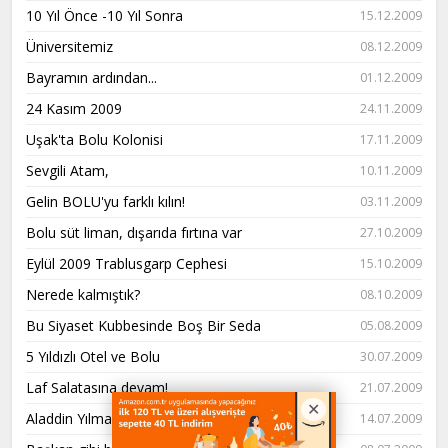
10 Yıl Önce -10 Yıl Sonra
15.12.2009
Üniversitemiz
08.12.2009
Bayramın ardından...
01.12.2009
24 Kasım 2009
24.11.2009
Uşak'ta Bolu Kolonisi
17.11.2009
Sevgili Atam,
10.11.2009
Gelin BOLU'yu farklı kılın!
03.11.2009
Bolu süt liman, dışarıda fırtına var
27.10.2009
Eylül 2009 Trablusgarp Cephesi
15.10.2009
Nerede kalmıştık?
08.10.2009
Bu Siyaset Kubbesinde Boş Bir Seda
05.08.2009
5 Yıldızlı Otel ve Bolu
30.07.2009
Laf Salatasına devam!
21.07.2009
Aladdin Yılmaz niye bu kadar gerildi?
14.07.2009