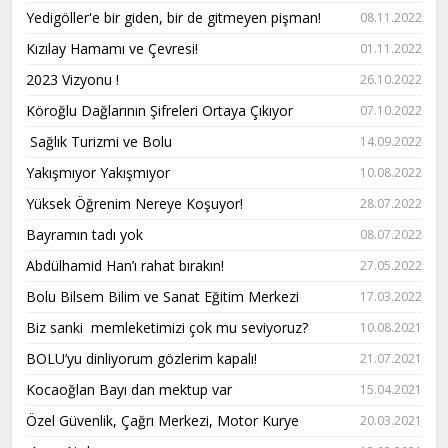
Yedigöller'e bir giden, bir de gitmeyen pişman!
08.11.2022
Kızılay Hamamı ve Çevresi!
01.11.2022
2023 Vizyonu !
26.10.2022
Köroğlu Dağlarının Şifreleri Ortaya Çıkıyor
07.10.2022
Sağlık Turizmi ve Bolu
14.09.2022
Yakışmıyor Yakışmıyor
10.08.2022
Yüksek Öğrenim Nereye Koşuyor!
28.07.2022
Bayramın tadı yok
08.07.2022
Abdülhamid Han’ı rahat bırakın!
27.05.2022
Bolu Bilsem Bilim ve Sanat Eğitim Merkezi
17.03.2022
Biz sanki memleketimizi çok mu seviyoruz?
10.08.2021
BOLU’yu dinliyorum gözlerim kapalı!
21.07.2021
Kocaoğlan Bayı dan mektup var
15.04.2021
Özel Güvenlik, Çağrı Merkezi, Motor Kurye
20.03.2021