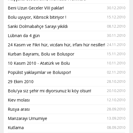
Beni Uzun Geceler VIII paklar!
30.12.2010
Bolu uyuyor, Kıbrıscık bitiriyor !
15.12.2010
Sanki Dolmabahçe Sarayı yıkıldı
08.12.2010
Lübnan da 4 gün
30.11.2010
24 Kasım ve Fikri hür, vicdanı hür, irfanı hür nesiller!
24.11.2010
Kurban Bayramı, Bolu ve Boluspor
15.11.2010
10 Kasım 2010 - Atatürk ve Bolu
10.11.2010
Popülist yaklaşımlar ve Boluspor!
02.11.2010
29 Ekim 2010
28.10.2010
Bolu'ya siz şehir mi diyorsunuz ki köy olsun!
20.10.2010
Kiev molası
12.10.2010
Rusya arası
28.09.2010
Manzarayı Umumiye
13.09.2010
Kutlama
08.09.2010