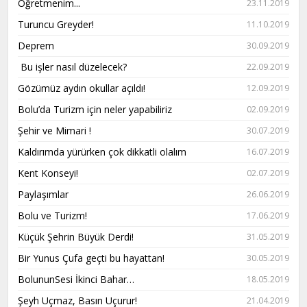
Öğretmenim...
23.11.2019
Turuncu Greyder!
11.10.2019
Deprem
30.09.2019
Bu işler nasıl düzelecek?
22.09.2019
Gözümüz aydın okullar açıldı!
12.09.2019
Bolu’da Turizm için neler yapabiliriz
02.09.2019
Şehir ve Mimari !
30.07.2019
Kaldırımda yürürken çok dikkatli olalım
16.07.2019
Kent Konseyi!
02.07.2019
Paylaşımlar
26.06.2019
Bolu ve Turizm!
17.06.2019
Küçük Şehrin Büyük Derdi!
31.05.2019
Bir Yunus Çufa geçti bu hayattan!
30.05.2019
BolununSesi İkinci Bahar…
18.05.2019
Şeyh Uçmaz, Basın Uçurur!
21.04.2019