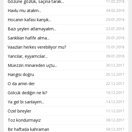
Gözüne gözlük, saçına tarak...
11.02.2018
Havlu mu atalım...
04.02.2018
Hocanın kafası karışık...
29.01.2018
Bazı şeyleri atlamayalım...
23.01.2018
Sarıklıları hafife alma...
20.01.2018
Vaazları herkes verebiliyor mu?
15.01.2018
Yancılar, eyyamcılar...
09.01.2018
Müezzin minareden uçtu...
30.12.2017
Hangisi doğru
25.12.2017
O da amin der
22.12.2017
Gölcük dediğin ne ki?
16.12.2017
Ya gel bi sarılayım...
14.12.2017
Özel bireyler
11.12.2017
Toz kondurmayız
09.12.2017
Bir haftada kahraman
04.12.2017