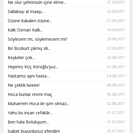
Ne olur şehrimizin içine etme...
27.09.2017
Sallabaşı al maaşı...
25.09.2017
Özüne bakalım özüne...
21.09.2017
Kalk Osman Kalk...
16.09.2017
Söylesem mi, söylemesem mi?
29.08.2017
Bir Bozkurt çıkmış idi...
27.08.2017
Keşkeler çok...
22.08.2017
Hepimiz Koç Köroğlu'yuz...
21.08.2017
Hastamız aynı hasta...
14.08.2017
Ne çektik beeee!
08.08.2017
Hoca bunlar resmi maç
05.08.2017
Muharrem Hoca ile işim olmaz...
02.08.2017
Yahu bu insan cefakâr...
31.07.2017
Ben hala Boluluyum...
27.07.2017
İsabet buyurdunuz efendim
25.07.2017