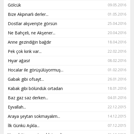
Gölcük
09.05.2016
Bize Akpınarlı derler...
01.05.2016
Dostlar alışverişte görsün
25.04.2016
Ne Bahçeli, ne Akşener...
20.04.2016
Anne gezindiğin bağdır
18.04.2016
Pek çok kırık var...
22.02.2016
Hıyar ağası!
08.02.2016
Hocalar ile görüşülüyormuş...
01.02.2016
Gabak gibi ofsayt...
26.01.2016
Kabak gibi bölündük ortadan
18.01.2016
Baz gaz saz derken...
04.01.2016
Eyvallah...
22.12.2015
Araya şeytan sokmayalım...
14.12.2015
İlk Günkü Aşkla...
07.12.2015