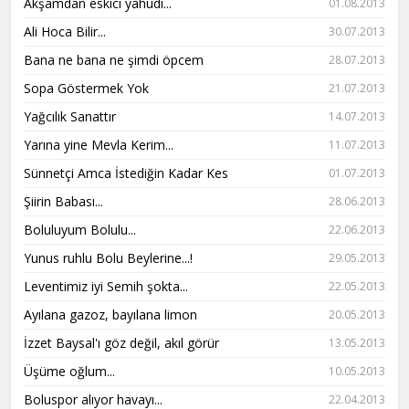
Akşamdan eskici yahudi...
01.08.2013
Ali Hoca Bilir...
30.07.2013
Bana ne bana ne şimdi öpcem
28.07.2013
Sopa Göstermek Yok
21.07.2013
Yağcılık Sanattır
14.07.2013
Yarına yine Mevla Kerim...
11.07.2013
Sünnetçi Amca İstediğin Kadar Kes
01.07.2013
Şiirin Babası...
28.06.2013
Boluluyum Bolulu...
22.06.2013
Yunus ruhlu Bolu Beylerine...!
29.05.2013
Leventimiz iyi Semih şokta...
22.05.2013
Ayılana gazoz, bayılana limon
20.05.2013
İzzet Baysal'ı göz değil, akıl görür
13.05.2013
Üşüme oğlum...
10.05.2013
Boluspor alıyor havayı...
22.04.2013