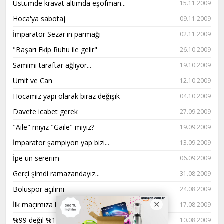
Üstümde kravat altımda eşofman...
15.11.2009
Hoca'ya sabotaj
09.11.2009
İmparator Sezar'ın parmağı
02.11.2009
"Başarı Ekip Ruhu ile gelir"
26.10.2009
Samimi taraftar ağlıyor...
19.10.2009
Ümit ve Can
12.10.2009
Hocamız yapı olarak biraz değişik
04.10.2009
Davete icabet gerek
27.09.2009
"Aile" miyiz "Gaile" miyiz?
19.09.2009
İmparator şampiyon yap bizi...
13.09.2009
İpe un sererim
06.09.2009
Gerçi şimdi ramazandayız...
31.08.2009
Boluspor açılımı
24.08.2009
İlk maçımıza hazırlanabildik mi?
17.08.2009
%99 değil %100 şampiyonuz(!)
10.08.2009