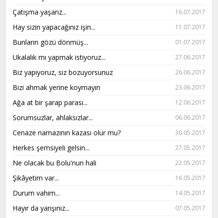
Çatışma yaşarız...
16.07.2017
Hay sizin yapacağınız işin...
11.07.2017
Bunların gözü dönmüş...
01.07.2017
Ukalalık mı yapmak istiyoruz...
27.06.2017
Biz yapıyoruz, siz bozuyorsunuz
26.06.2017
Bizi ahmak yerine koymayın
23.06.2017
Ağa at bir şarap parası...
12.06.2017
Sorumsuzlar, ahlaksızlar...
06.06.2017
Cenaze namazının kazası olur mu?
30.05.2017
Herkes şemsiyeli gelsin...
27.05.2017
Ne olacak bu Bolu'nun hali
22.05.2017
Şikâyetim var...
16.05.2017
Durum vahim...
14.05.2017
Hayır da yarışınız...
07.05.2017