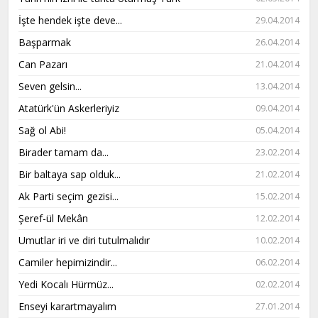
İşte hendek işte deve...
29.04.2014
Başparmak
26.04.2014
Can Pazarı
21.04.2014
Seven gelsin...
13.04.2014
Atatürk'ün Askerleriyiz
09.04.2014
Sağ ol Abi!
05.04.2014
Birader tamam da...
23.02.2014
Bir baltaya sap olduk...
21.02.2014
Ak Parti seçim gezisi...
15.02.2014
Şeref-ül Mekân
12.02.2014
Umutlar iri ve diri tutulmalıdır
10.02.2014
Camiler hepimizindir...
06.02.2014
Yedi Kocalı Hürmüz...
02.02.2014
Enseyi karartmayalım
27.01.2014