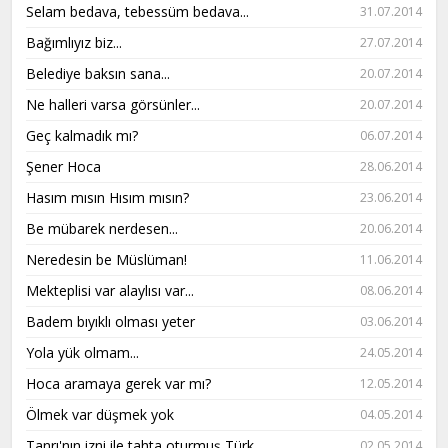
Selam bedava, tebessüm bedava...
31.07.2014
Bağımlıyız biz...
27.07.2014
Belediye baksın sana...
20.07.2014
Ne halleri varsa görsünler...
20.07.2014
Geç kalmadık mı?
06.07.2014
Şener Hoca
28.06.2014
Hasım mısın Hısım mısın?
23.06.2014
Be mübarek nerdesen...
20.06.2014
Neredesin be Müslüman!
11.06.2014
Mekteplisi var alaylısı var...
08.06.2014
Badem bıyıklı olması yeter
03.06.2014
Yola yük olmam...
24.05.2014
Hoca aramaya gerek var mı?
12.05.2014
Ölmek var düşmek yok
04.05.2014
Tanrı'nın izni ile tahta oturmuş Türk
02.05.2014