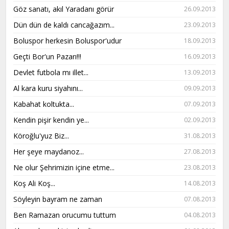
Göz sanatı, akıl Yaradanı görür
26.09.2013
Dün dün de kaldı cancağazım...
23.09.2013
Boluspor herkesin Boluspor'udur
18.09.2013
Geçti Bor'un Pazarı!!!
16.09.2013
Devlet futbola mı illet...
13.09.2013
Al kara kuru siyahını...
09.09.2013
Kabahat koltukta...
07.09.2013
Kendin pişir kendin ye...
02.09.2013
Köroğlu'yuz Biz...
31.08.2013
Her şeye maydanoz...
27.08.2013
Ne olur Şehrimizin içine etme...
23.08.2013
Koş Ali Koş...
14.08.2013
Söyleyin bayram ne zaman
07.08.2013
Ben Ramazan orucumu tuttum
04.08.2013