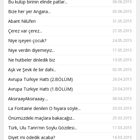
Bu kulüp birinin elinde patlar...
06.06.2015
Bize her yer Angara...
03.06.2015
Abant Nilüferi
31.05.2015
Çerez var çerez...
27.05.2015
Niye işeyen çocuk?
24.05.2015
Niye verdin diyemeyiz...
17.05.2015
Ne hutbeler dinledik biz
10.05.2015
Aşk ve Şevk ile bir dahi...
02.05.2015
Avrupa Türkiye Hattı (2.BÖLÜM)
26.04.2015
Avrupa Türkiye Hattı (1.BÖLÜM)
23.04.2015
AksıraayAksıraaay....
06.04.2015
La Fontaine denilen O hıyara söyle...
30.03.2015
Önümüzdeki maçlara bakacağız...
25.03.2015
Türk, Ulu Tanrı'nın Soylu Gözdesi...
17.03.2015
Diyet mi ödedik acaba?
16.03.2015