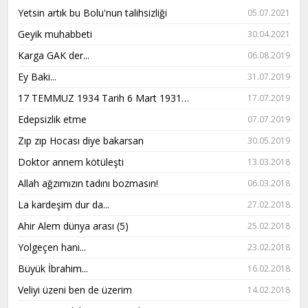
Yetsin artık bu Bolu'nun talihsizliği
05.07.2021
Geyik muhabbeti
30.04.2021
Karga GAK der...
06.08.2019
Ey Baki...
31.07.2019
17 TEMMUZ 1934 Tarih 6 Mart 1931…
17.07.2019
Edepsizlik etme
07.07.2019
Zıp zıp Hocası diye bakarsan
30.05.2019
Doktor annem kötüleşti
13.03.2018
Allah ağzımızın tadını bozmasın!
06.03.2018
La kardeşim dur da...
27.02.2018
Ahir Alem dünya arası (5)
25.02.2018
Yolgeçen hanı...
23.02.2018
Büyük İbrahim...
16.02.2018
Veliyi üzeni ben de üzerim
14.02.2018