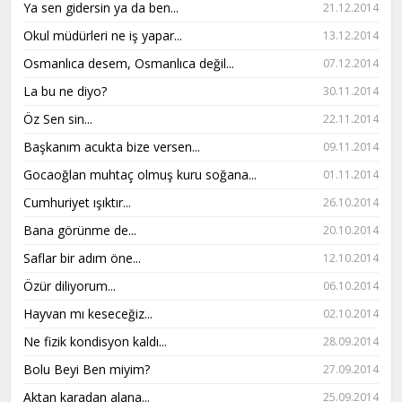
Ya sen gidersin ya da ben...
21.12.2014
Okul müdürleri ne iş yapar...
13.12.2014
Osmanlıca desem, Osmanlıca değil...
07.12.2014
La bu ne diyo?
30.11.2014
Öz Sen sin...
22.11.2014
Başkanım acukta bize versen...
09.11.2014
Gocaoğlan muhtaç olmuş kuru soğana...
01.11.2014
Cumhuriyet ışıktır...
26.10.2014
Bana görünme de...
20.10.2014
Saflar bir adım öne...
12.10.2014
Özür diliyorum...
06.10.2014
Hayvan mı keseceğiz...
02.10.2014
Ne fizik kondisyon kaldı...
28.09.2014
Bolu Beyi Ben miyim?
27.09.2014
Aktan karadan alana...
25.09.2014