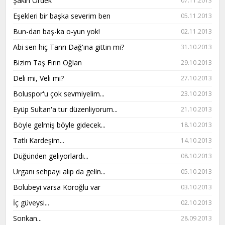
Şakın Ördek
07.11.2013
Eşekleri bir başka severim ben
05.11.2013
Bun-dan baş-ka o-yun yok!
02.11.2013
Abi sen hiç Tanrı Dağ'ına gittin mi?
31.10.2013
Bizim Taş Fırın Oğlan
29.10.2013
Deli mi, Veli mi?
27.10.2013
Boluspor'u çok sevmiyelim...
23.10.2013
Eyüp Sultan'a tur düzenliyorum...
21.10.2013
Böyle gelmiş böyle gidecek...
18.10.2013
Tatlı Kardeşim...
14.10.2013
Düğünden geliyorlardı...
08.10.2013
Urganı sehpayı alıp da gelin...
05.10.2013
Bolubeyi varsa Köroğlu var
03.10.2013
İç güveysi...
02.10.2013
Sonkan...
28.09.2013