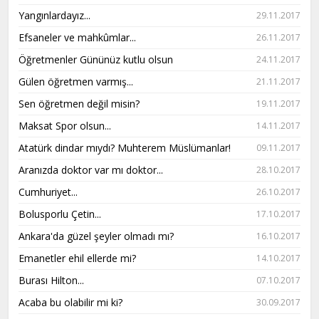
Yangınlardayız...
29.11.2017
Efsaneler ve mahkûmlar...
26.11.2017
Öğretmenler Gününüz kutlu olsun
24.11.2017
Gülen öğretmen varmış...
21.11.2017
Sen öğretmen değil misin?
19.11.2017
Maksat Spor olsun...
14.11.2017
Atatürk dindar mıydı? Muhterem Müslümanlar!
09.11.2017
Aranızda doktor var mı doktor...
28.10.2017
Cumhuriyet...
26.10.2017
Bolusporlu Çetin...
17.10.2017
Ankara'da güzel şeyler olmadı mı?
16.10.2017
Emanetler ehil ellerde mi?
14.10.2017
Burası Hilton...
07.10.2017
Acaba bu olabilir mi ki?
30.09.2017