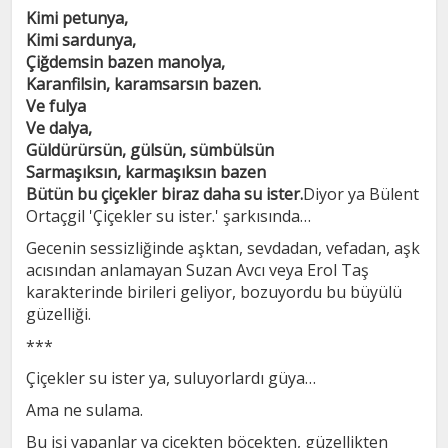
Kimi petunya,
Kimi sardunya,
Çiğdemsin bazen manolya,
Karanfilsin, karamsarsın bazen.
Ve fulya
Ve dalya,
Güldürürsün, gülsün, sümbülsün
Sarmaşıksın, karmaşıksın bazen
Bütün bu çiçekler biraz daha su ister
.
Diyor ya Bülent
Ortaçgil 'Çiçekler su ister.' şarkısında…
Gecenin sessizliğinde aşktan, sevdadan, vefadan, aşk
acısından anlamayan Suzan Avcı veya Erol Taş
karakterinde birileri geliyor, bozuyordu bu büyülü
güzelliği.
***
Çiçekler su ister ya, suluyorlardı güya…
Ama ne sulama.
Bu işi yapanlar ya çiçekten böcekten, güzellikten