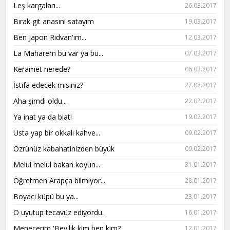
Leş kargaları...
26.03.2017
Bırak git anasını satayım
19.03.2017
Ben Japon Rıdvan'ım...
12.03.2017
La Maharem bu var ya bu...
07.03.2017
Keramet nerede?
06.03.2017
İstifa edecek misiniz?
27.02.2017
Aha şimdi oldu...
22.02.2017
Ya inat ya da biat!
19.02.2017
Usta yap bir okkalı kahve...
09.02.2017
Özrünüz kabahatinizden büyük
09.02.2017
Melul melul bakan koyun...
31.01.2017
Öğretmen Arapça bilmiyor...
28.01.2017
Boyacı küpü bu ya...
23.01.2017
O uyutup tecavüz ediyordu.
16.01.2017
Menecerim 'Bey'lik kim ben kim?
12.01.2017