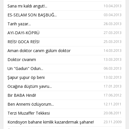
Sana mı kaldı angut!...
10.04.2013
ES-SELAM SON BAŞBUĞ...
03.04.2013
Tarih yazar...
28.03.2013
AYI-DAYI-KÖPRÜ
27.03.2013
REİS! GOCA REİS!
25.03.2013
Aman doktor canım gülüm doktor
14.03.2013
Doktor civanım
13.03.2013
Un "Gadun" Odun...
06.03.2013
Şapur şupur öp beni
13.02.2013
Ocağına düştüm yavru...
17.01.2013
Bir BABA Hindi!
17.06.2012
Ben Annemi özlüyorum...
12.11.2011
Terzi Muzaffer Tekkesi
20.08.2011
Kondisyon bahane kimlik kazandırmak şahane!
23.11.2009