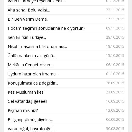
Varın bitirmeye teşebbüs edin...
01.12.2015
Aha sana, Bolu Valisi...
22.11.2015
Bir Ben Varım Deme...
17.11.2015
Hocam seçimin sonuçlarına ne diyorsun?
09.11.2015
Sen Bilirsin Türkiye...
29.10.2015
Nikah masasına bile oturmadı...
18.10.2015
Ünlü mankenin acı günü...
15.10.2015
Mekânın Cennet olsun...
06.10.2015
Uydum hazır olan İmama...
01.10.2015
Konuşulması caiz değildir...
28.09.2015
Kes Müslüman kes!
23.09.2015
Gel vatandaş geeeel!
16.09.2015
Pişman mısınız?
13.09.2015
Bir garip ölmüş diyeler...
06.09.2015
Vatan oğul, bayrak oğul...
30.08.2015