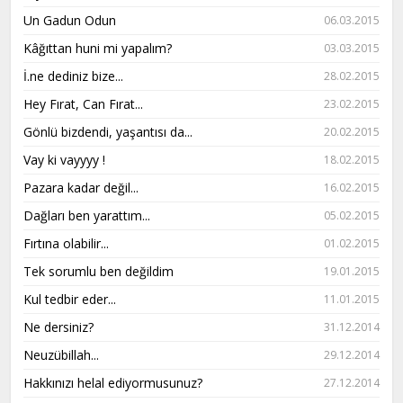
Un Gadun Odun
06.03.2015
Kâğıttan huni mi yapalım?
03.03.2015
İ.ne dediniz bize...
28.02.2015
Hey Fırat, Can Fırat...
23.02.2015
Gönlü bizdendi, yaşantısı da...
20.02.2015
Vay ki vayyyy !
18.02.2015
Pazara kadar değil...
16.02.2015
Dağları ben yarattım...
05.02.2015
Fırtına olabilir...
01.02.2015
Tek sorumlu ben değildim
19.01.2015
Kul tedbir eder...
11.01.2015
Ne dersiniz?
31.12.2014
Neuzübillah...
29.12.2014
Hakkınızı helal ediyormusunuz?
27.12.2014