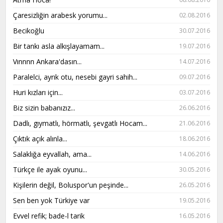
Çaresizliğin arabesk yorumu...
02.08.2016
Becikoğlu
30.07.2016
Bir tankı asla alkışlayamam...
19.07.2016
Vınnnn Ankara'dasın...
14.07.2016
Paralelci, ayrık otu, nesebi gayri sahih...
09.07.2016
Huri kızları için...
03.07.2016
Biz sizin babanızız...
26.06.2016
Dadlı, gıymatlı, hörmatlı, şevgatlı Hocam...
21.06.2016
Çıktık açık alınla...
18.06.2016
Salaklığa eyvallah, ama...
14.06.2016
Türkçe ile ayak oyunu...
30.05.2016
Kişilerin değil, Boluspor'un peşinde...
26.05.2016
Sen ben yok Türkiye var
19.05.2016
Evvel refik; bade-l tarik
16.05.2016