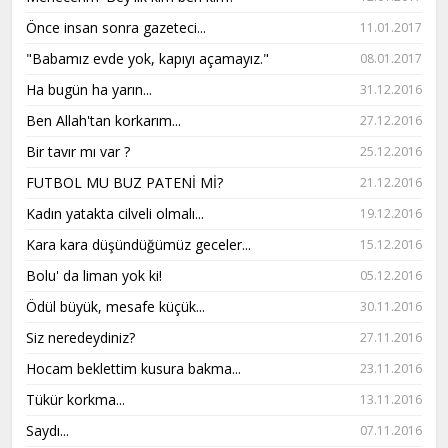
Önce insan sonra gazeteci...
11.01.2017
"Babamız evde yok, kapıyı açamayız."
08.01.2017
Ha bugün ha yarın...
31.12.2016
Ben Allah'tan korkarım...
27.12.2016
Bir tavır mı var ?
25.12.2016
FUTBOL MU BUZ PATENİ Mİ?
21.12.2016
Kadın yatakta cilveli olmalı...
19.12.2016
Kara kara düşündüğümüz geceler...
15.12.2016
Bolu' da liman yok ki!
05.12.2016
Ödül büyük, mesafe küçük...
30.11.2016
Siz neredeydiniz?
27.11.2016
Hocam beklettim kusura bakma...
23.11.2016
Tükür korkma...
13.11.2016
Saydı...
07.11.2016