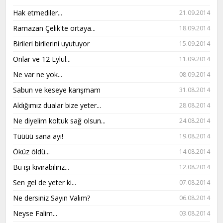
Hak etmediler...
21.09.2014
Ramazan Çelik'te ortaya...
18.09.2014
Birileri birilerini uyutuyor
15.09.2014
Onlar ve 12 Eylül...
11.09.2014
Ne var ne yok...
08.09.2014
Sabun ve keseye karışmam
31.08.2014
Aldığımız dualar bize yeter...
28.08.2014
Ne diyelim koltuk sağ olsun...
24.08.2014
Tüüüü sana ayı!
19.08.2014
Öküz öldü...
14.08.2014
Bu işi kıvırabiliriz...
12.08.2014
Sen gel de yeter ki...
07.08.2014
Ne dersiniz Sayın Valim?
06.08.2014
Neyse Falim...
03.08.2014