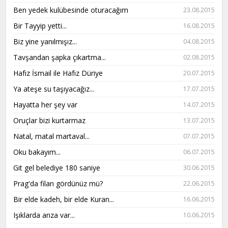
Ben yedek kulübesinde oturacağım
23.08.2015
Bir Tayyip yetti...
16.08.2015
Biz yine yanılmışız...
04.08.2015
Tavşandan şapka çıkartma...
02.08.2015
Hafız İsmail ile Hafız Düriye
20.07.2015
Ya ateşe su taşıyacağız...
17.07.2015
Hayatta her şey var
14.07.2015
Oruçlar bizi kurtarmaz
13.07.2015
Natal, matal martaval...
07.07.2015
Oku bakayım...
06.07.2015
Git gel belediye 180 saniye
30.06.2015
Prag'da filan gördünüz mü?
22.06.2015
Bir elde kadeh, bir elde Kuran...
16.06.2015
Işıklarda arıza var...
10.06.2015