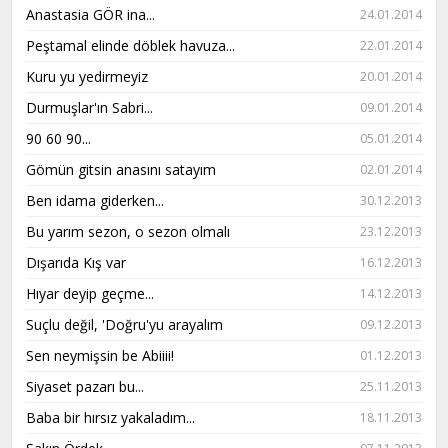
Anastasia GÖR ina...
24.01.2014
Peştamal elinde döblek havuza...
22.01.2014
Kuru yu yedirmeyiz
20.01.2014
Durmuşlar'ın Sabri...
09.01.2014
90 60 90...
05.01.2014
Gömün gitsin anasını satayım
02.01.2014
Ben idama giderken...
30.12.2013
Bu yarım sezon, o sezon olmalı
23.12.2013
Dışarıda Kış var
16.12.2013
Hıyar deyip geçme...
14.12.2013
Suçlu değil, 'Doğru'yu arayalım
09.12.2013
Sen neymişsin be Abiiii!
01.12.2013
Siyaset pazarı bu...
25.11.2013
Baba bir hırsız yakaladım...
18.11.2013