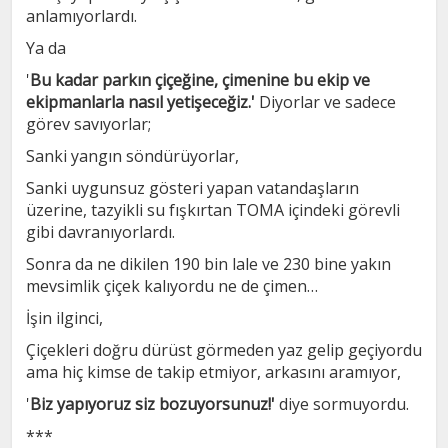
anlamıyorlardı.
Ya da
'
Bu kadar parkın çiçeğine, çimenine bu ekip ve
ekipmanlarla nasıl yetişeceğiz.'
Diyorlar ve sadece
görev savıyorlar;
Sanki yangın söndürüyorlar,
Sanki uygunsuz gösteri yapan vatandaşların
üzerine, tazyikli su fışkırtan TOMA içindeki görevli
gibi davranıyorlardı.
Sonra da ne dikilen 190 bin lale ve 230 bine yakın
mevsimlik çiçek kalıyordu ne de çimen…
İşin ilginci,
Çiçekleri doğru dürüst görmeden yaz gelip geçiyordu
ama hiç kimse de takip etmiyor, arkasını aramıyor,
'
Biz yapıyoruz siz bozuyorsunuz!'
diye sormuyordu.
***