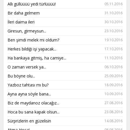
Allı güllüüüü yedi türlüüüü!
05.11.2016
Bir daha gelmem
31.10.2016
İleri daima ileri
30.10.2016
Giresun, girmeysun...
23.10.2016
Ben şimdi melek mi oldum?
19.10.2016
Herkes bildiği işi yapacak...
17.10.2016
Ha bankaya gitmiş, ha camiye...
11.10.2016
O zaman versek ya...
06.10.2016
Bu böyne olu...
25.09.2016
Yazboz tahtası mı bu?
18.09.2016
Ayna ayna söyle bana...
10.09.2016
Biz de maydanoz olacağız...
27.08.2016
Hoca bu sana kapak olsun...
23.08.2016
Sürprizlerin en güzelisin
14.08.2016
Atma Hoca!
08.08.2016