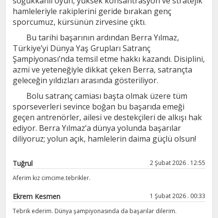
soğukkanlı oyun, yüksek konsantrasyon ve stratejik
hamleleriyle rakiplerini geride bırakan genç
sporcumuz, kürsünün zirvesine çıktı.
Bu tarihi başarının ardından Berra Yılmaz,
Türkiye’yi Dünya Yaş Grupları Satranç
Şampiyonası’nda temsil etme hakkı kazandı. Disiplini,
azmi ve yeteneğiyle dikkat çeken Berra, satrançta
geleceğin yıldızları arasında gösteriliyor.
Bolu satranç camiası başta olmak üzere tüm
sporseverleri sevince boğan bu başarıda emeği
geçen antrenörler, ailesi ve destekçileri de alkışı hak
ediyor. Berra Yılmaz’a dünya yolunda başarılar
diliyoruz; yolun açık, hamlelerin daima güçlü olsun!
Tuğrul
2 Şubat 2026 . 12:55
Aferim kız cimcime.tebrikler.
Ekrem Kesmen
1 Şubat 2026 . 00:33
Tebrik ederim. Dünya şampiyonasında da başarılar dilerim.