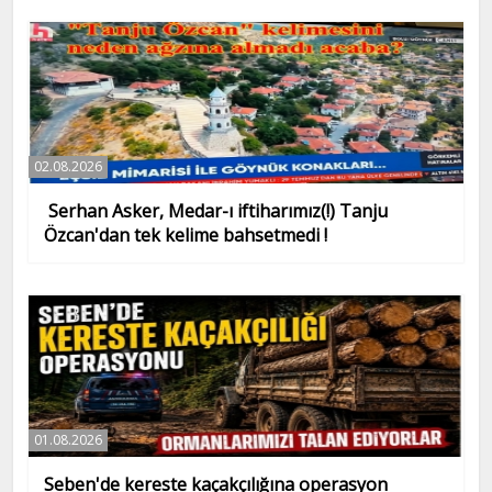
02.08.2026
Serhan Asker, Medar-ı iftiharımız(!) Tanju
Özcan'dan tek kelime bahsetmedi !
01.08.2026
Seben'de kereste kaçakçılığına operasyon