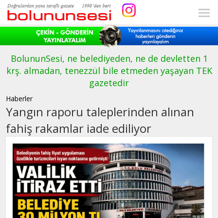
BolununSesi, ne belediyeden, ne de devletten 1
krş. almadan, tenezzül bile etmeden yaşayan TEK
gazetedir
Haberler
Yangın raporu taleplerinden alınan
fahiş rakamlar iade ediliyor