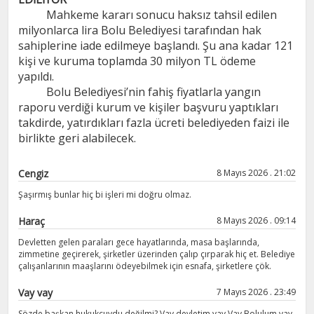
Mahkeme kararı sonucu haksız tahsil edilen
milyonlarca lira Bolu Belediyesi tarafından hak
sahiplerine iade edilmeye başlandı. Şu ana kadar 121
kişi ve kuruma toplamda 30 milyon TL ödeme
yapıldı.
Bolu Belediyesi’nin fahiş fiyatlarla yangın
raporu verdiği kurum ve kişiler başvuru yaptıkları
takdirde, yatırdıkları fazla ücreti belediyeden faizi ile
birlikte geri alabilecek.
Cengiz
8 Mayıs 2026 . 21:02
Şaşırmış bunlar hiç bi işleri mi doğru olmaz.
Haraç
8 Mayıs 2026 . 09:14
Devletten gelen paraları gece hayatlarında, masa başlarında,
zimmetine geçirerek, şirketler üzerinden çalıp çırparak hiç et. Belediye
çalışanlarının maaşlarını ödeyebilmek için esnafa, şirketlere çök.
Vay vay
7 Mayıs 2026 . 23:49
Sözde başkan hukukçuydu değilmi? Vay devletim vay.Vay Bolulum vay