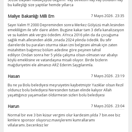
bu kalleşliği size yaptılar hemde yıllarca
Maliye Bakanlığı Milli Em
7 Mayıs 2026 . 23:35
Sayın Valim !!! 2000 Depreminden sonra Merkez Gölyüzü mah.lesinden
emekliliğim ile sıfır daire aldım. Bugüne kakar tam 3 defa kanalizasyon
ve su katılım atık vergisi ödedim. AYrıca 2016 yılın da da çocuğuma
sağlık mah.allesinden aldık ,onada 2024 yılında ödedik. Bu sıfır
dairelerde bu paraları oturma iskan izni belgesini almak için zaten
mütahitten bağımsız bölüm adedine göre peşinen tahsil
ediliyor.Ondan sonra her 5 yılda çalışma olsun-olmasın vur abalıyı
köylü emeklisine ve vatandaşına misali oluyor. Birde bizlerin
mağduriyetini ele almanızı ARZ Ederim.Saygılarımla.
Hasan
7 Mayıs 2026 . 23:19
Bu ne ya Bolu belediyesi meşruiyetini kaybetmiştir Yazıklar olsun Rezil
oldunuz bolu belediyesi Neresinden tutsan elinde kalıyor Allah
yaşattığınızı yaşamadan öldürmesin sizleri bolu belediyesi
Harun
7 Mayıs 2026 . 23:04
Normal bir eve 3 bin küsur vergimi olur kardesim.yılda 7 bin.eee biz
kimlere sponsor oluyoruz.mavişleremi kumrallaramı
villalaramı..beceriksiz ler