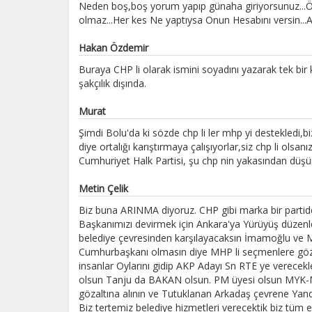
Neden boş,boş yorum yapıp günaha giriyorsunuz...Önce
olmaz...Her kes Ne yaptıysa Onun Hesabını versin...A
Hakan Özdemir
Buraya CHP li olarak ismini soyadını yazarak tek bir
şakçılık dışında.
Murat
Şimdi Bolu'da ki sözde chp li ler mhp yi destekledi,
diye ortalığı karıştırmaya çalışıyorlar,siz chp li olsa
Cumhuriyet Halk Partisi, şu chp nin yakasından düşü
Metin Çelik
Biz buna ARINMA diyoruz. CHP gibi marka bir part
Başkanımızı devirmek için Ankara'ya Yürüyüş düzenle
belediye çevresinden karşılayacaksın İmamoğlu ve
Cumhurbaşkanı olmasın diye MHP li seçmenlere göz 
insanlar Oylarını gidip AKP Adayı Sn RTE ye verec
olsun Tanju da BAKAN olsun. PM üyesi olsun MYK-MK
gözaltına alının ve Tutuklanan Arkadaş çevrene Yan
Biz tertemiz belediye hizmetleri verecektik biz tüm es