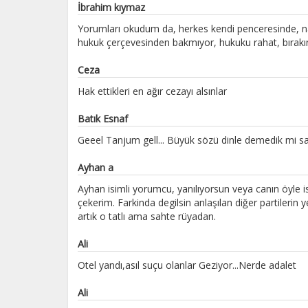
İbrahim kıymaz
Yorumları okudum da, herkes kendi penceresinde, na
hukuk çerçevesinden bakmıyor, hukuku rahat, bırakın
Ceza
Hak ettikleri en ağır cezayı alsınlar
Batık Esnaf
Geeel Tanjum gell... Büyük sözü dinle demedik mi sa
Ayhan a
Ayhan isimli yorumcu, yanılıyorsun veya canın öyle i
çekerim. Farkinda degilsin anlaşılan diğer partilerin y
artık o tatlı ama sahte rüyadan.
Ali
Otel yandı,asıl suçu olanlar Geziyor...Nerde adalet
Ali