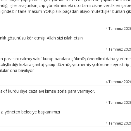
ği işler araştırılsın,chp yönetimindeki oto tamircisine verdikleri şaibel
 içinde.bir tane masum YOK.pislik paçadan akıyo.müfettişler bunları çı
4 Temmuz 2026 
lık gözünüzü kör etmiş. Allah sizi ıslah etsin.
4 Temmuz 2026 
.kurban parasını çalmış vakıf kurup paralara çökmüş.önemlimi daha yürüme
ışltırdığı kızlara şantaj yapıp düzmüş.yetmemiş şoförüne seyrettirip
ular ona bayılıyor
4 Temmuz 2026 
akif kurdu diye ceza evi kimse zorla para vermiyor.
4 Temmuz 2026 
izi yöneten belediye başkanımızı
4 Temmuz 2026 