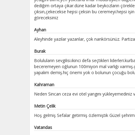
dediğim ortaya çıkar.düne kadar beykozların çöreklendi
çıksın,çekecekse hepsi çeksin bu ceremeyi.hepsi işin
göreceksiniz
Ayhan
Aleyhinde yazılar yazanlar, çok nankörsünüz. Partizan
Burak
Boluluların sevgilisi.ikinci defa seçtikleri liderleri
beceremeyen oğlunun 100miyon mal varlığı varmış.çal
yapalım demiş.hiç önemi yok o bolunun çocuğu bolul
Kahraman
Neden Sincan ceza evi otel yangını yükleyemediniz v
Metin Çelik
Hoş gelmiş Sefalar getirmiş özlemiştik Güzel şehrim
Vatandas