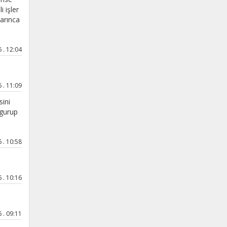
i işler
karınca
. 12:04
. 11:09
sini
 gurup
. 10:58
. 10:16
. 09:11