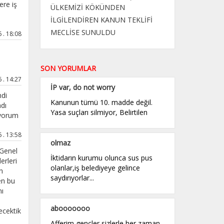
ere iş
ÜLKEMİZİ KÖKÜNDEN
İLGİLENDİREN KANUN TEKLİFİ
MECLİSE SUNULDU
. 18:08
SON YORUMLAR
. 14:27
İP var, do not worry
ndi
Kanunun tümü 10. madde değil.
adı
Yasa suçları silmiyor, Belirtilen
iyorum
. 13:58
olmaz
 Genel
İktidarın kurumu olunca sus pus
erleri
olanlar,iş belediyeye gelince
n
saydırıyorlar...
en bu
nı
abooooooo
ecektik
Afferim gençler sizlerle her zaman