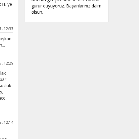
RTE ye
gurur duyuyoruz. Başarılarınız daim
olsun,
. 12:33
başkan
...
. 12:29
lak
ibar
suzluk
ş,
nce
. 12:14
ense