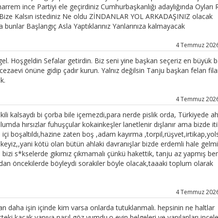
rrem ince Partiyi ele geçirdiniz Cumhurbaşkanlığı adaylığında Oyları 
Bize Kalsın istediniz Ne oldu ZİNDANLAR YOL ARKADAŞINIZ olacak
 bunlar Başlangıç Asla Yaptıklarınız Yanlarınıza kalmayacak
4 Temmuz 2026 
gel. Hoşgeldin Sefalar getirdin. Biz seni yine başkan seçeriz en büyük 
zaevi önüne gidip çadır kurun. Yalnız değilsin Tanju başkan felan filan
k.
4 Temmuz 2026 
li kalsaydı bi çorba bile içemezdi,para nerde pislik orda, Türkiyede ah
umda hırsızlar fuhuşçular kokainkeşler lanetlenir dışlanır ama bizde it
n içi boşaltıldı,hazine zaten boş ,adam kayırma ,torpil,rüşvet,irtikap,yol
eyiz,,yani kötü olan bütün ahlaki davranışlar bizde erdemli hale gelmi
i bizi s*kselerde gıkımız çıkmamalı çünkü hakettik, tanju az yapmış be
an öncekilerde böyleydi sorakiler böyle olacak,taaaki toplum olarak
4 Temmuz 2026 
n daha işin içinde kim varsa onlarda tutuklanmalı. hepsinin ne haltlar
eki kaçak yapıya nasıl göz yumdu.o evin belgeleri ve yapılanları incel