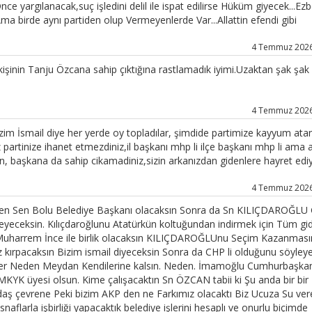
 yargılanacak,suç işledini delil ile ispat edilirse Hüküm giyecek...Ezb
ma birde aynı partiden olup Vermeyenlerde Var...Allattin efendi gibi
4 Temmuz 2026 
 kişinin Tanju Özcana sahip çıktığına rastlamadık iyimi.Uzaktan şak şak
4 Temmuz 2026 
bizim İsmail diye her yerde oy topladılar, şimdide partimize kayyum ata
nız partinize ihanet etmezdiniz,il başkanı mhp li ilçe başkanı mhp li ama 
n, başkana da sahip cikamadiniz,sizin arkanızdan gidenlere hayret ed
4 Temmuz 2026 
iden Sen Bolu Belediye Başkanı olacaksın Sonra da Sn KILIÇDAROĞLU
yeceksin. Kılıçdaroğlunu Atatürkün koltuğundan indirmek için Tüm gid
 Muharrem İnce ile birlik olacaksın KILIÇDAROĞLUnu Seçim Kazanması
kırpacaksın Bizim ismail diyeceksin Sonra da CHP li olduğunu söyley
ekler Neden Meydan Kendilerine kalsın. Neden. İmamoğlu Cumhurbaşka
YK üyesi olsun. Kime çalışacaktın Sn ÖZCAN tabii ki Şu anda bir bir
daş çevrene Peki bizim AKP den ne Farkımız olacaktı Biz Ucuza Su ver
naflarla işbirliği yapacaktık belediye işlerini hesaplı ve onurlu biçimde