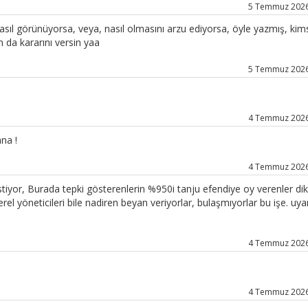
5 Temmuz 2026 
sıl görünüyorsa, veya, nasıl olmasını arzu ediyorsa, öyle yazmış, kim
 da kararını versin yaa
5 Temmuz 2026 
4 Temmuz 2026 
na !
4 Temmuz 2026 
stiyor, Burada tepki gösterenlerin %950i tanju efendiye oy verenler dik
erel yöneticileri bile nadiren beyan veriyorlar, bulaşmıyorlar bu işe. uya
4 Temmuz 2026 
4 Temmuz 2026 