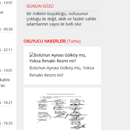
. 19:07
GÜNÜN SÖZÜ
se
Bir milletin büyüklüğü, nüfusunun
çokluğu ile değil, akıllı ve fazilet sahibi
adamlarının sayısı ile belli olur.
. 00:36
OKUYUCU HABERLERİ
(Tümü)
. 22:11
Bolu’nun Aynası Gölköy mü, Yoksa
. 19:01
İhmalin Resmi mi?
katini
nın
. 18:21
. 18:20