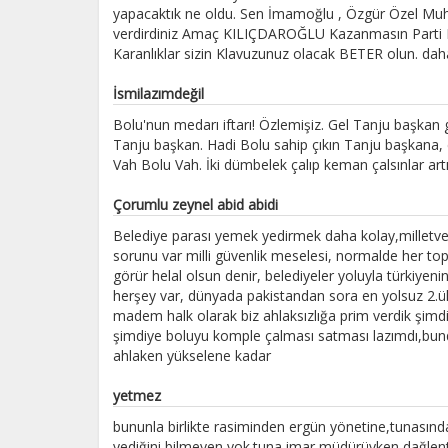
yapacaktık ne oldu. Sen İmamoğlu , Özgür Özel Muha
verdirdiniz Amaç KILIÇDAROĞLU Kazanmasın Parti 
Karanlıklar sizin Klavuzunuz olacak BETER olun. daha
İsmilazımdeğil
Bolu'nun medarı iftarı! Özlemişiz. Gel Tanju başkan 
Tanju başkan. Hadi Bolu sahip çıkın Tanju başkana, ce
Vah Bolu Vah. İki dümbelek çalıp keman çalsınlar artı
Çorumlu zeynel abid abidi
Belediye parası yemek yedirmek daha kolay,milletveki
sorunu var milli güvenlik meselesi, normalde her topl
görür helal olsun denir, belediyeler yoluyla türkiyeni
herşey var, dünyada pakistandan sora en yolsuz 2.ülk
madem halk olarak biz ahlaksızlığa prim verdik şimd
şimdiye boluyu komple çalması satması lazımdı,bund
ahlaken yükselene kadar
yetmez
bununla birlikte rasiminden ergün yönetine,tunasında
yediğini bilmeyen yok.tuna imar müdürüyken dağlentt