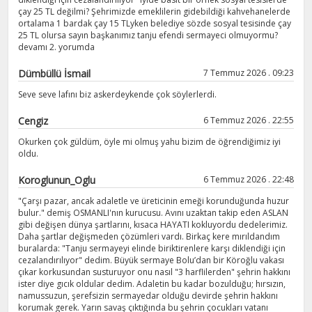
çay 25 TL değilmi? Şehrimizde emeklilerin gidebildiği kahvehanelerde
ortalama 1 bardak çay 15 TLyken belediye sözde sosyal tesisinde çay
25 TL olursa sayın başkanımız tanju efendi sermayeci olmuyormu?
devamı 2. yorumda
Dümbüllü İsmail
7 Temmuz 2026 . 09:23
Seve seve lafını biz askerdeykende çok söylerlerdi.
Cengiz
6 Temmuz 2026 . 22:55
Okurken çok güldüm, öyle mi olmuş yahu bizim de öğrendiğimiz iyi
oldu.
Koroglunun_Oglu
6 Temmuz 2026 . 22:48
"Çarşı pazar, ancak adaletle ve üreticinin emeği korunduğunda huzur
bulur." demiş OSMANLI'nın kurucusu. Avını uzaktan takip eden ASLAN
gibi değişen dünya şartlarını, kısaca HAYATI kokluyordu dedelerimiz.
Daha şartlar değişmeden çözümleri vardı. Birkaç kere mırıldandım
buralarda: "Tanju sermayeyi elinde biriktirenlere karşı diklendiği için
cezalandırılıyor" dedim. Büyük sermaye Bolu’dan bir Köroğlu vakası
çıkar korkusundan susturuyor onu nasıl "3 harflilerden" şehrin hakkını
ister diye gıcık oldular dedim. Adaletin bu kadar bozulduğu; hırsızın,
namussuzun, şerefsizin sermayedar olduğu devirde şehrin hakkını
korumak gerek. Yarın savaş çıktığında bu şehrin çocukları vatanı