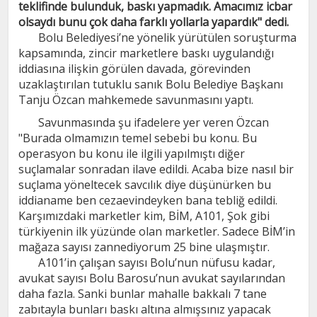
teklifinde bulunduk, baskı yapmadık. Amacımız icbar
olsaydı bunu çok daha farklı yollarla yapardık" dedi.
Bolu Belediyesi’ne yönelik yürütülen soruşturma
kapsamında, zincir marketlere baskı uygulandığı
iddiasına ilişkin görülen davada, görevinden
uzaklaştırılan tutuklu sanık Bolu Belediye Başkanı
Tanju Özcan mahkemede savunmasını yaptı.
Savunmasında şu ifadelere yer veren Özcan
"Burada olmamızın temel sebebi bu konu. Bu
operasyon bu konu ile ilgili yapılmıştı diğer
suçlamalar sonradan ilave edildi. Acaba bize nasıl bir
suçlama yöneltecek savcılık diye düşünürken bu
iddianame ben cezaevindeyken bana tebliğ edildi.
Karşımızdaki marketler kim, BİM, A101, Şok gibi
türkiyenin ilk yüzünde olan marketler. Sadece BİM’in
mağaza sayısı zannediyorum 25 bine ulaşmıştır.
A101’in çalışan sayısı Bolu’nun nüfusu kadar,
avukat sayısı Bolu Barosu’nun avukat sayılarından
daha fazla. Sanki bunlar mahalle bakkalı 7 tane
zabıtayla bunları baskı altına almışsınız yapacak