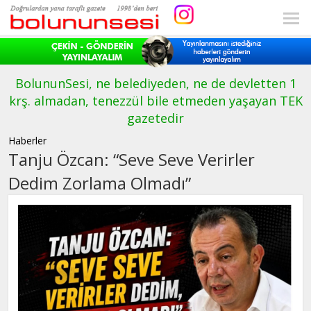
BolununSesi, ne belediyeden, ne de devletten 1
krş. almadan, tenezzül bile etmeden yaşayan TEK
gazetedir
Haberler
Tanju Özcan: “Seve Seve Verirler
Dedim Zorlama Olmadı”