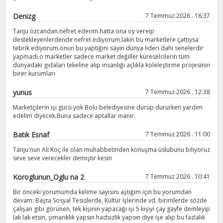
Denizg
7 Temmuz 2026 . 16:37
Tanju özcandan nefret ederim.hatta ona oy vereip
destekleyenlerdende nefret ediyorum.lakin bu marketlere çattıysa
tebrik ediyorum.onun bu yaptığını sayın dünya lideri dahi senelerdir
yapmadı.o marketler sadece market değiller küreselcilerin tüm
dünyadaki gıdaları tekeline alıp insanlığı açlıkla köleleştirme projesinin
birer kurumları
yunus
7 Temmuz 2026 . 12:38
Marketçilerin işi gücü yok Bolu belediyesine durup dururken yardım
edelim diyecek.Buna sadece aptallar inanır.
Batık Esnaf
7 Temmuz 2026 . 11:00
Tanju'nun Ali Koç ile olan muhabbetinden konuşma üslubunu biliyoruz
seve seve verecekler demiştir kesin
Koroglunun_Oglu na 2
7 Temmuz 2026 . 10:41
Bir önceki yorumumda kelime sayısını aştığım için bu yorumdan
devam: Başta Sosyal Tesislerde, Kültür İşlerinde vd. birimlerde sözde
çalışan gibi görünen, tek kişinin yapacağı işi 5 kişiyi çay gayfe demleyip
lak lak etsin, şımarıklık yapsın hadsizlik yapsın diye işe alıp bu fazlalık