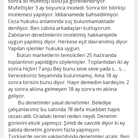
sonra iki müfettişi Bolu’ya görevlendiriyor.
Müfettişler 3 ay boyunca inceledi. Sonra bir bilirkişi
incelemesi yapılıyor. İddianamede bahsedilmiyor.
Ceza hukuku anlamında suç bulunmamaktadır
deniliyor. Ben zabıta arkadaşları kutluyorum.
Zabıtanın denetimlerini inceletmiş hakkaniyetle
uygun yapılmış diyor. Herkese eşit davranılmış diyor.
Yapılan işlemler hukuka uygun.
Bütün marketlerin temsilcileri 25 haziranda
toplantının yapıldığını söylemişler. Toplantıdan iki ay
sonra hiçbiri Tanju Bey bunu seve seve yada s… s….
Vereceksiniz beyanında bulunmamış. Ama 18 ay
sonra birisini bunu diyor. Hayır demedim kardeşim. 2
ay sonra aklına gelmeyen 18 ay sonra mı aklına
geliyor.
Bu denetimler yasal denetimler. Belediye
çalışanlarımız bu salonda 78 defa müebbet hapis
cezası aldı. Oradaki temel neden neydi. Denetim
görevini eksik yapmışız. Şimdi de savcılık diyor ki ey
zabıta denetim görevini fazla yapmışsın.
Türkiye’de seçim yaklaştığında denetimler azalır. Ben