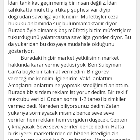
İdari tahkikat geçirmemiş bir insan değiliz. İdari
tahkikatta müfettiş irtikap şüphesi var diyip
doğrudan savcılığa yönlendirir. Müfettişler ceza
hukuku anlamında suç bulunmamaktadır diyor.
Burada öyle olmamış baş müfettiş bizim müfettişlere
tükürdüğünü yalatırcasına savcılığa gönder diyor. Bu
da yukarıdan bu dosyaya müdahale olduğunu
gösteriyor.
Buradaki hiçbir market yetkilisinin market
hakkında karar verme yetkisi yok. Ben Süleyman
Can’a böyle bir talimat vermedim. Bir görev
vereceğime kendim ilgilenirim. Vakfı anlattım.
Amaçlarını anlattım ne yapmak istediğimizi anlattım.
Burada biz sizdem reklam istiyoruz dedim. Bir teklif
mektubu verildi. Ondan sonra 1-2 tanesi bizimkiler
vermez dedi. Nereden biliyorsunuz dedim.Zaten
yukarıya sormayacak mısınız bence seve seve
verirler hem reklam hem vergiden düşecek. Cepten
çıkmayacak. Seve seve verirler bence dedim. Hatta
birisi yerel marketlerden de bizden istediğinizin