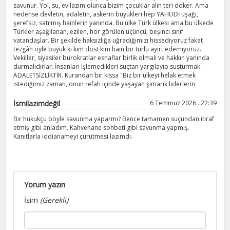
savunur. Yol, su, ev lazım olunca bizim çocuklar alın teri döker. Ama
nedense devletin, adaletin, askerin büyükleri hep YAHUDİ uşağı,
şerefsiz, satılmış hainlerin yanında. Bu ülke Türk ülkesi ama bu ülkede
Türkler aşağılanan, ezilen, hor görülen üçüncü, beşinci sınıf
vatandaşlar. Bir şekilde haksızlığa uğradığımızı hissediyoruz fakat
tezgâh öyle büyük ki kim dost kim hain bir türlü ayırt edemiyoruz.
Vekiller, siyasiler bürokratlar esnaflar birlik olmalı ve hakkın yanında
durmalıdırlar. İnsanları işlemedikleri suçtan yargılayıp susturmak
ADALETSİZLİKTİR. Kurandan bir kıssa "Biz bir ülkeyi helak etmek
istediğimiz zaman, onun refah içinde yaşayan şımarık liderlerin
İsmilazımdeğil
6 Temmuz 2026 . 22:39
Bir hukukçu böyle savunma yaparmı? Bence tamamen suçundan itiraf
etmiş gibi anladım. Kahvehane sohbeti gibi savunma yapmış.
Kanıtlarla iddianameyi çürütmesi lazımdı.
Yorum yazın
İsim
(Gerekli)