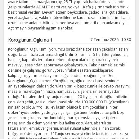
avare talkımının maaşlarını çayı 25 TL yaparak halka ödetsin sende
gelip buralarda ADALET dersi ver, yok ya... Kafa şişirmemek için bir iki
basit misal verdim. Devam etsem beykozlara, çatladılara, çutladılara,
yerel başkanlara, vakfın mütevellilerine kadar uzanır cümlelerim. Lafın
uzunu kime anlatılır bilirisnin, ben kısa anlattım arif olan anlasın diye..
Açtırmayın bayramlık ağzımızı (nokta)
Koroglunun_Oglu na 1
7 Temmuz 2026 . 10:30
Koroglunun_Oglu isimli yorumcu biraz daha zorlasan çakaldan aslan
doğurtacan fazla zorlama dingil kırılır. 3 harfliler 5 harfliler yahudiler,
hainler, kapitalistler falan derken okuyuculara kuşa bak diyerek
mevzuyu esasından saptırmaya çabalıyorsun. Takdir etmek lazımki
dersine iyi çalışmış görünüyorsun fakat esastan uzaklaşarak,
kalıplaşmış yarım solcu yarım sağcı ifadelere sığınmışsın. Sen
Koroglunun_Oglu na ben Köroğlunun_oğlu olarak basit seninde
anlayabileceğin daldan doruktan bir iki basit cümle ile cevap vereyim;
mesela ima ettiğin "hırsızın, namussuzun, şerefsizin sermayedar
olduğu" bir alemde bay tanju efendinin 20 li yaşlardaki oğlu -milletin
çocukları şehit, gazi olurken- nasıl olduda 100.000.000 TL (yüzmilyon)
nin sahibi oldu? "Yol, su, ev lazım olunca bizim çocuklar alın teri
döker" iyide belediyede güya çalışan görünen binlerce torpilli boş
gezenin boş kalfası modundaki şımarık, densiz, saygısız tiplerin
maaşlarınıda ödemiyorlarmı bu halkın çocukları, abartılı su
faturalarını, emlak vergilerini, misal ruhsat işlerinde alınan zoraki
bağışları ödemiyorlarmı? "Tanju sermayeyi elinde biriktirenlere karşı
diklendiği için cezalandırılıyor" iyide basit bir örnek sosyal tesislerde