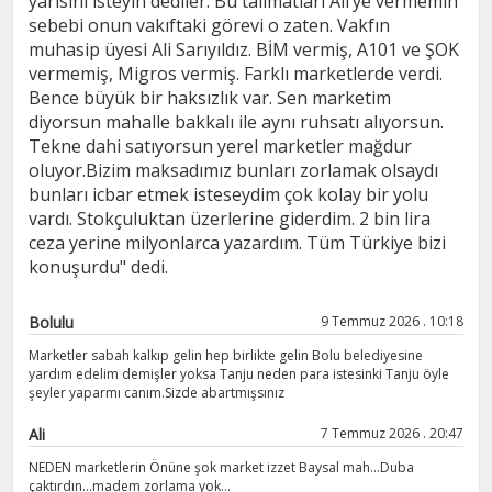
yarısını isteyin dediler. Bu talimatları Ali’ye vermemin
sebebi onun vakıftaki görevi o zaten. Vakfın
muhasip üyesi Ali Sarıyıldız. BİM vermiş, A101 ve ŞOK
vermemiş, Migros vermiş. Farklı marketlerde verdi.
Bence büyük bir haksızlık var. Sen marketim
diyorsun mahalle bakkalı ile aynı ruhsatı alıyorsun.
Tekne dahi satıyorsun yerel marketler mağdur
oluyor.Bizim maksadımız bunları zorlamak olsaydı
bunları icbar etmek isteseydim çok kolay bir yolu
vardı. Stokçuluktan üzerlerine giderdim. 2 bin lira
ceza yerine milyonlarca yazardım. Tüm Türkiye bizi
konuşurdu" dedi.
Bolulu
9 Temmuz 2026 . 10:18
Marketler sabah kalkıp gelin hep birlikte gelin Bolu belediyesine
yardım edelim demişler yoksa Tanju neden para istesinki Tanju öyle
şeyler yaparmı canım.Sizde abartmışsınız
Ali
7 Temmuz 2026 . 20:47
NEDEN marketlerin Önüne şok market izzet Baysal mah...Duba
çaktırdın...madem zorlama yok...