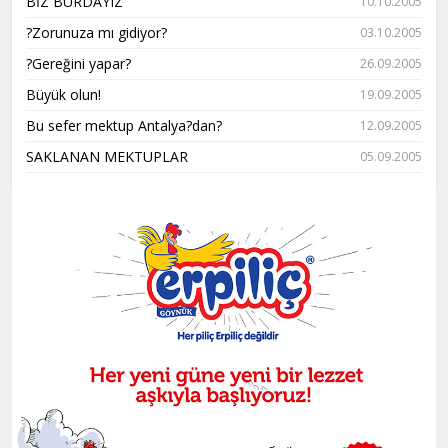
BİZ BURDAYIZ
10.10.2005
?Zorunuza mı gidiyor?
03.10.2005
?Gereğini yapar?
26.09.2005
Büyük olun!
19.09.2005
Bu sefer mektup Antalya?dan?
12.09.2005
SAKLANAN MEKTUPLAR
05.09.2005