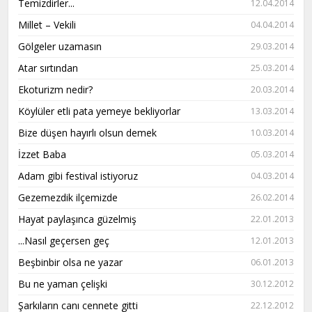
Temizdirler...
12.04.2014
Millet – Vekili
04.04.2014
Gölgeler uzamasın
29.03.2014
Atar sırtından
25.03.2014
Ekoturizm nedir?
20.03.2014
Köylüler etli pata yemeye bekliyorlar
13.03.2014
Bize düşen hayırlı olsun demek
10.03.2014
İzzet Baba
05.03.2014
Adam gibi festival istiyoruz
04.03.2014
Gezemezdik ilçemizde
26.02.2014
Hayat paylaşınca güzelmiş
22.01.2013
...Nasıl geçersen geç
12.01.2013
Beşbinbir olsa ne yazar
06.01.2013
Bu ne yaman çelişki
30.12.2012
Şarkıların canı cennete gitti
22.12.2012