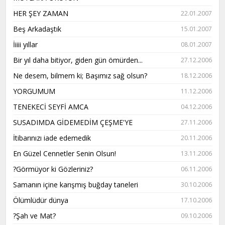
HER ŞEY ZAMAN
22.01.2007
Beş Arkadaştık
15.01.2007
İiiii yıllar
08.01.2007
Bir yıl daha bitiyor, giden gün ömürden...
27.12.2006
Ne desem, bilmem ki; Başımız sağ olsun?
18.12.2006
YORGUMUM
11.12.2006
TENEKECİ SEYFİ AMCA
04.12.2006
SUSADIMDA GİDEMEDİM ÇEŞME'YE
27.11.2006
İtibarınızı iade edemedik
20.11.2006
En Güzel Cennetler Senin Olsun!
13.11.2006
?Görmüyor ki Gözleriniz?
06.11.2006
Samanın içine karışmış buğday taneleri
30.10.2006
Ölümlüdür dünya
17.10.2006
?Şah ve Mat?
09.10.2006