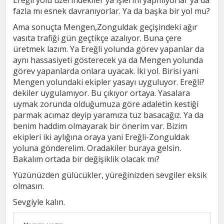
Ereğli yolu üzerindekiler ya işlerini yapmıyorlar ya da
fazla mı esnek davranıyorlar. Ya da başka bir yol mu?
Ama sonuçta Mengen,Zonguldak geçişindeki ağır
vasıta trafiği gün geçtikçe azalıyor. Buna çere
üretmek lazım. Ya Ereğli yolunda görev yapanlar da
aynı hassasiyeti gösterecek ya da Mengen yolunda
görev yapanlarda onlara uyacak. İki yol. Birisi yani
Mengen yolundaki ekipler yasayı uyguluyor. Ereğli?
dekiler uygulamıyor. Bu çıkıyor ortaya. Yasalara
uymak zorunda olduğumuza göre adaletin kestiği
parmak acımaz deyip yaramıza tuz basacağız. Ya da
benim haddim olmayarak bir önerim var. Bizim
ekipleri iki aylığına oraya yani Ereğli-Zonguldak
yoluna gönderelim. Oradakiler buraya gelsin.
Bakalım ortada bir değişiklik olacak mı?
Yüzünüzden gülücükler, yüreğinizden sevgiler eksik
olmasın.
Sevgiyle kalın.