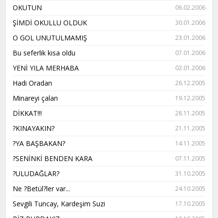
OKUTUN
06.02.2006
ŞİMDİ OKULLU OLDUK
30.01.2006
O GOL UNUTULMAMIŞ
23.01.2006
Bu seferlik kısa oldu
07.01.2006
YENİ YILA MERHABA
02.01.2006
Hadi Oradan
26.12.2005
Minareyi çalan
19.12.2005
DİKKAT!!!
28.11.2005
?KINAYAKIN?
21.11.2005
?YA BAŞBAKAN?
14.11.2005
?SENİNKİ BENDEN KARA
07.11.2005
?ULUDAĞLAR?
31.10.2005
Ne ?Betül?ler var...
24.10.2005
Sevgili Tuncay, Kardeşim Suzi
17.10.2005