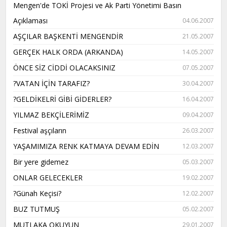
Mengen'de TOKİ Projesi ve Ak Parti Yönetimi Basın
Açıklaması
04.06.2007
AŞÇILAR BAŞKENTİ MENGENDİR
21.05.2007
GERÇEK HALK ORDA (ARKANDA)
14.05.2007
ÖNCE SİZ CİDDİ OLACAKSINIZ
07.05.2007
?VATAN İÇİN TARAFIZ?
30.04.2007
?GELDİKELRİ GİBİ GİDERLER?
16.04.2007
YILMAZ BEKÇİLERİMİZ
09.04.2007
Festival aşçıların
26.03.2007
YAŞAMIMIZA RENK KATMAYA DEVAM EDİN
12.03.2007
Bir yere gidemez
05.03.2007
ONLAR GELECEKLER
19.02.2007
?Günah Keçisi?
12.02.2007
BUZ TUTMUŞ
05.02.2007
MUTLAKA OKUYUN
29.01.2007