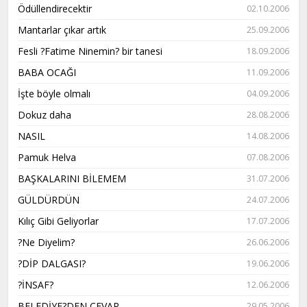
Ödüllendirecektir
02.10.2006
Mantarlar çıkar artık
25.09.2006
Fesli ?Fatime Ninemin? bir tanesi
18.09.2006
BABA OCAĞI
11.09.2006
İşte böyle olmalı
04.09.2006
Dokuz daha
28.08.2006
NASIL
14.08.2006
Pamuk Helva
07.08.2006
BAŞKALARINI BİLEMEM
31.07.2006
GÜLDÜRDÜN
24.07.2006
Kılıç Gibi Geliyorlar
17.07.2006
?Ne Diyelim?
26.06.2006
?DİP DALGASI?
19.06.2006
?İNSAF?
12.06.2006
BELEDİYE?DEN CEVAP
29.05.2006