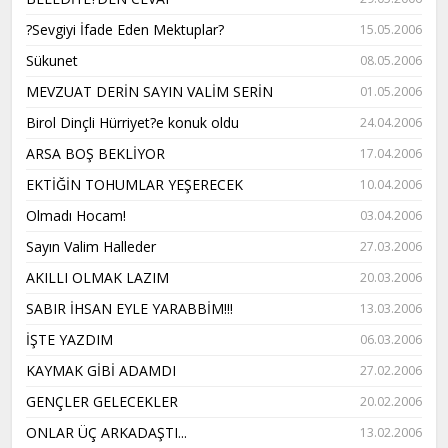
?Sevgiyi İfade Eden Mektuplar?
15.05.2006
Sükunet
08.05.2006
MEVZUAT DERİN SAYIN VALİM SERİN
01.05.2006
Birol Dinçli Hürriyet?e konuk oldu
24.04.2006
ARSA BOŞ BEKLİYOR
17.04.2006
EKTİĞİN TOHUMLAR YEŞERECEK
10.04.2006
Olmadı Hocam!
03.04.2006
Sayın Valim Halleder
27.03.2006
AKILLI OLMAK LAZIM
20.03.2006
SABIR İHSAN EYLE YARABBİM!!!
13.03.2006
İŞTE YAZDIM
06.03.2006
KAYMAK GİBİ ADAMDI
27.02.2006
GENÇLER GELECEKLER
20.02.2006
ONLAR ÜÇ ARKADAŞTI...
13.02.2006