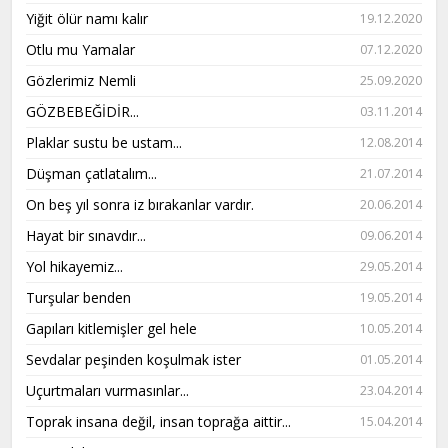
Yiğit ölür namı kalır
19.12.2020
Otlu mu Yamalar
07.12.2020
Gözlerimiz Nemli
25.09.2020
GÖZBEBEĞİDİR...
03.11.2014
Plaklar sustu be ustam...
12.08.2014
Düşman çatlatalım...
21.07.2014
On beş yıl sonra iz bırakanlar vardır.
20.06.2014
Hayat bir sınavdır...
09.06.2014
Yol hikayemiz...
29.05.2014
Turşular benden
19.05.2014
Gapıları kitlemişler gel hele
10.05.2014
Sevdalar peşinden koşulmak ister
01.05.2014
Uçurtmaları vurmasınlar...
23.04.2014
Toprak insana değil, insan toprağa aittir...
15.04.2014