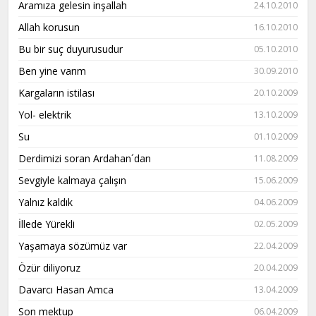
Aramıza gelesin inşallah
24.10.2010
Allah korusun
16.10.2010
Bu bir suç duyurusudur
05.10.2010
Ben yine varım
30.09.2010
Kargaların istilası
20.10.2009
Yol- elektrik
13.10.2009
Su
01.10.2009
Derdimizi soran Ardahan´dan
11.08.2009
Sevgiyle kalmaya çalışın
15.06.2009
Yalnız kaldık
04.06.2009
İllede Yürekli
02.05.2009
Yaşamaya sözümüz var
22.04.2009
Özür diliyoruz
20.04.2009
Davarcı Hasan Amca
13.04.2009
Son mektup
06.04.2009