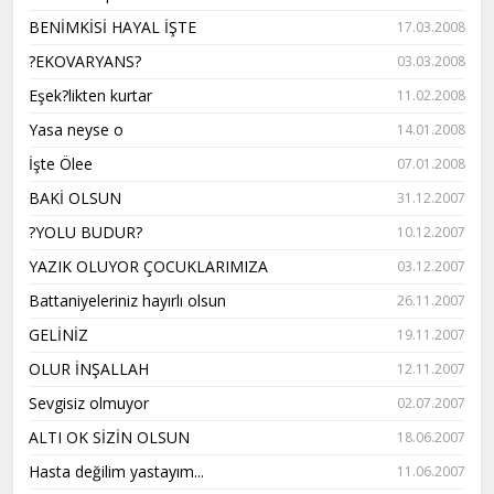
BENİMKİSİ HAYAL İŞTE
17.03.2008
?EKOVARYANS?
03.03.2008
Eşek?likten kurtar
11.02.2008
Yasa neyse o
14.01.2008
İşte Ölee
07.01.2008
BAKİ OLSUN
31.12.2007
?YOLU BUDUR?
10.12.2007
YAZIK OLUYOR ÇOCUKLARIMIZA
03.12.2007
Battaniyeleriniz hayırlı olsun
26.11.2007
GELİNİZ
19.11.2007
OLUR İNŞALLAH
12.11.2007
Sevgisiz olmuyor
02.07.2007
ALTI OK SİZİN OLSUN
18.06.2007
Hasta değilim yastayım...
11.06.2007