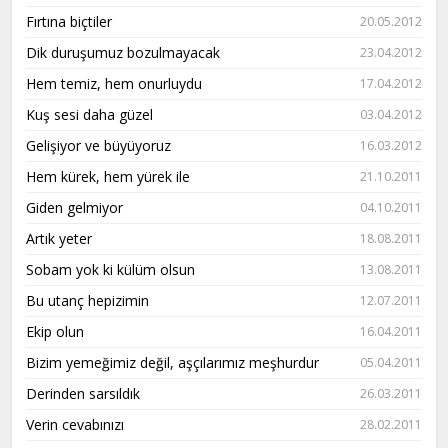
Fırtına biçtiler
20.05.2012
Dik duruşumuz bozulmayacak
23.04.2012
Hem temiz, hem onurluydu
17.04.2012
Kuş sesi daha güzel
03.04.2012
Gelişiyor ve büyüyoruz
16.03.2012
Hem kürek, hem yürek ile
21.10.2011
Giden gelmiyor
04.10.2011
Artık yeter
18.08.2011
Sobam yok ki külüm olsun
13.08.2011
Bu utanç hepizimin
12.07.2011
Ekip olun
16.04.2011
Bizim yemeğimiz değil, aşçılarımız meşhurdur
05.04.2011
Derinden sarsıldık
26.03.2011
Verin cevabınızı
28.02.2011