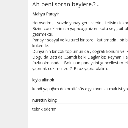
Ah beni soran beylere.?...
Mahya Parayir
Hemserim , sozde yapay gerceklerin , iletisim teknol
Bizim cocuklarimiza yapacagimiz en kotu sey , ait oldu
getirmektir.
Panayir sosyal ve kulturel bir tore , kutlamadir , bir ber
kokende.
Dunya nin bir cok toplumun da , cografi konum ve ikli
Dogu da Bati da.....Simdi belki Daglar kizi Reyhan 'i
fazla olmasada , Bolu'nun panayirini guncellestirmek ,
yapmak cok mu zor?. Biraz yapici olalim...
leyla altınok
kendi yaptığım dekoratif süs eşyalarını satmak istiy
nurettin kılınç
tebrik ederim