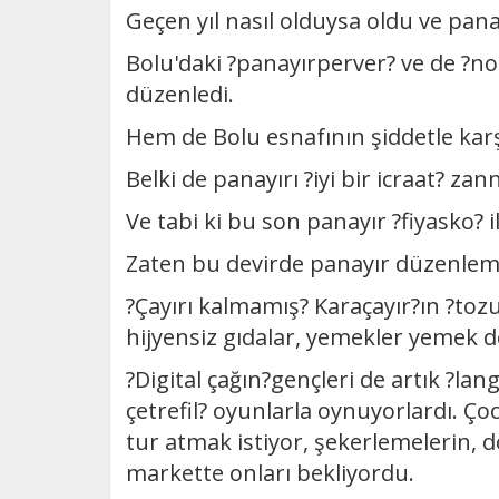
Geçen yıl nasıl olduysa oldu ve pana
Bolu'daki ?panayırperver? ve de ?nos
düzenledi.
Hem de Bolu esnafının şiddetle karş
Belki de panayırı ?iyi bir icraat? zann
Ve tabi ki bu son panayır ?fiyasko? i
Zaten bu devirde panayır düzenleme
?Çayırı kalmamış? Karaçayır?ın ?toz
hijyensiz gıdalar, yemekler yemek d
?Digital çağın?gençleri de artık ?la
çetrefil? oyunlarla oynuyorlardı. Çoc
tur atmak istiyor, şekerlemelerin, 
markette onları bekliyordu.