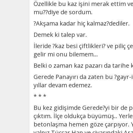
Özellikle bu kaz işini merak ettim ve
mu??diye de sordum.
?Akşama kadar hiç kalmaz?dediler.
Demek ki talep var.
İleride ?kaz besi çiftlikleri? ve piliç
gelir mi onu bilemem...
Belki o zaman kaz pazarı da tarihe k
Gerede Panayırı da zaten bu ?gayr-i
yıllar devam edemez.
* * *
Bu kez gidişimde Gerede?yi bir de
çıktım. İlçe oldukça büyümüş.. Yerle
betonlaşma hemen göze çarpıyor. Y
yalnız Tüccar Han ve civarındaki Ara