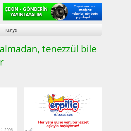
Künye
 almadan, tenezzül bile
r
lül 2006