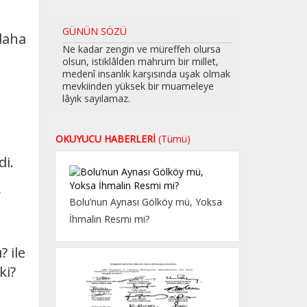
GÜNÜN SÖZÜ
 daha
Ne kadar zengin ve müreffeh olursa
olsun, istiklâlden mahrum bir millet,
medenî insanlık karşısında uşak olmak
mevkiinden yüksek bir muameleye
lâyık sayılamaz.
OKUYUCU HABERLERİ
(Tümü)
di.
,
Bolu’nun Aynası Gölköy mü, Yoksa
İhmalin Resmi mi?
? ile
ki?