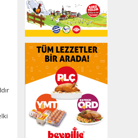
ldır
n
lki