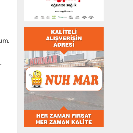
rum.
r