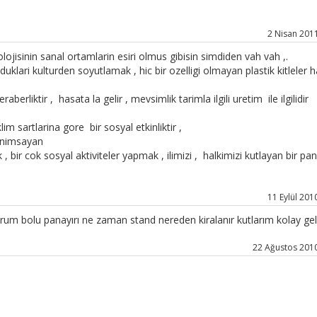
2 Nisan 2011
ojisinin sanal ortamlarin esiri olmus gibisin simdiden vah vah ,.
klari kulturden soyutlamak , hic bir ozelligi olmayan plastik kitleler h
aberliktir , hasata la gelir , mevsimlik tarimla ilgili uretim ile ilgilidir
m sartlarina gore bir sosyal etkinliktir ,
 animsayan
 bir cok sosyal aktiviteler yapmak , ilimizi , halkimizi kutlayan bir pan
11 Eylül 2010
orum bolu panayırı ne zaman stand nereden kiralanır kutlarım kolay gel
22 Ağustos 2010