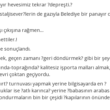
yır hevesimiz tekrar ?depreşti.?
taljisever?lerin de gazıyla Belediye bir panayır
ı çıkışına rağmen...
ettiler.!
le sonuçlandı.
k, geçen zamanı ?geri döndürmek? gibi bir şey
unda-toprağında? kalitesiz işporta malları almak
evri çoktan geçiyordu.
ngırt? turnuvası yapmak yerine bilgisayarda en ?
uklar ise ?atlı karınca? yerine ?babasının arabası
dondurmaların bin bir çeşidi ?kapılarının önünde