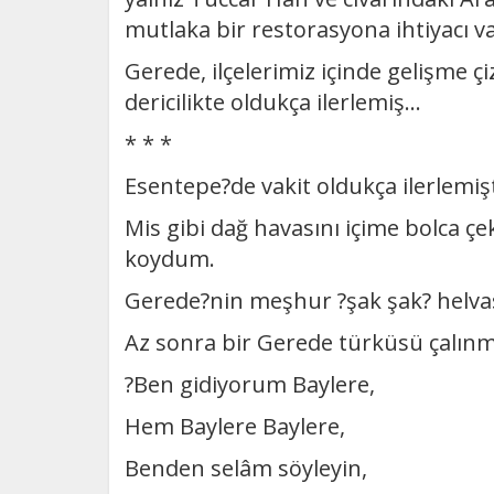
mutlaka bir restorasyona ihtiyacı va
Gerede, ilçelerimiz içinde gelişme ç
dericilikte oldukça ilerlemiş...
* * *
Esentepe?de vakit oldukça ilerlemişt
Mis gibi dağ havasını içime bolca ç
koydum.
Gerede?nin meşhur ?şak şak? helvas
Az sonra bir Gerede türküsü çalınm
?Ben gidiyorum Baylere,
Hem Baylere Baylere,
Benden selâm söyleyin,