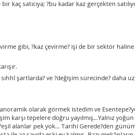
 bir kaç satıcıya; ?bu kadar kaz gerçekten satılıy
 çevirme gibi, ?kaz çevirme? işi de bir sektör haline
arışır.
 sıhhî şartlarda? ve ?değişim sürecinde? daha u
 panoramik olarak görmek istedim ve Esentepe?y
şim karşı tepelere doğru yayılmış...Yalnız yoğun
eşil alanlar pek yok... Tarihi Gerede?den günü
sta ile az sayıda eski ev kalmış. Bazı mekânların