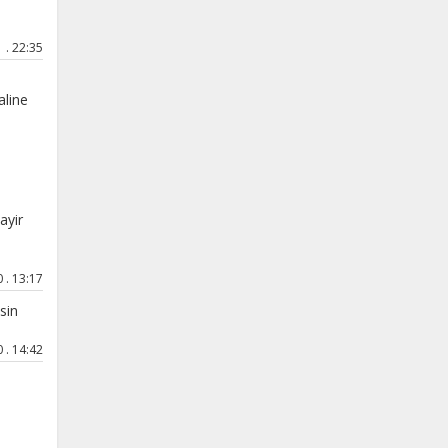
 . 22:35
aline
ayir
 . 13:17
sin
 . 14:42