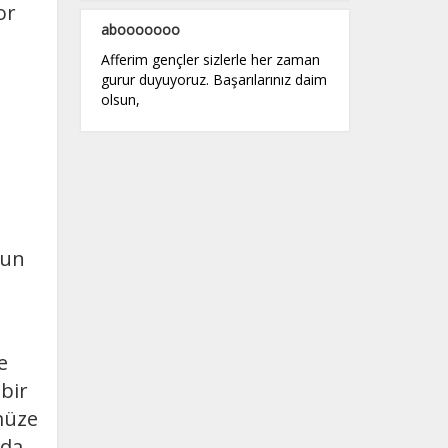
or
abooooooo
Afferim gençler sizlerle her zaman
gurur duyuyoruz. Başarılarınız daim
olsun,
zun
e
 bir
müze
 da