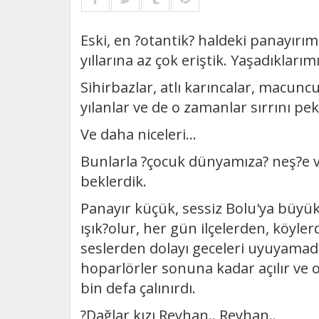
Eski, en ?otantik? haldeki panayırı
yıllarına az çok eriştik. Yaşadıklarımı
Sihirbazlar, atlı karıncalar, macuncul
yılanlar ve de o zamanlar sırrını pek
Ve daha niceleri...
Bunlarla ?çocuk dünyamıza? neş?e ve
beklerdik.
Panayır küçük, sessiz Bolu'ya büyük b
ışık?olur, her gün ilçelerden, köyle
seslerden dolayı geceleri uyuyamad
hoparlörler sonuna kadar açılır ve o
bin defa çalınırdı.
?Dağlar kızı Reyhan.. Reyhan..